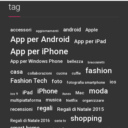
tag
android
accessori
Apple
aggiornamenti
App per Android
App per iPad
App per iPhone
App per Windows Phone
bellezza
braccialetti
fashion
casa
collaborazioni
cucina
cuffie
Fashion Tech
foto
ios
fotografia smartphone
moda
iPhone
iPad
Mac
ios 9
itunes
musica
multipiattaforma
Netflix
organizzare
regali
Regali di Natale 2015
recensioni
shopping
Regali di Natale 2016
serie tv
smart home