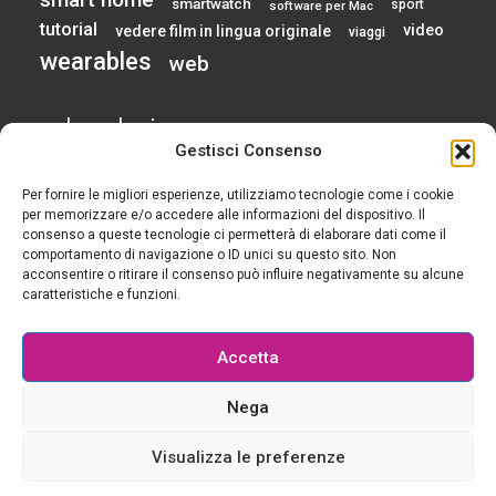
smartwatch
sport
software per Mac
tutorial
video
vedere film in lingua originale
viaggi
wearables
web
calendario
Gestisci Consenso
Per fornire le migliori esperienze, utilizziamo tecnologie come i cookie
AGOSTO 2026
per memorizzare e/o accedere alle informazioni del dispositivo. Il
consenso a queste tecnologie ci permetterà di elaborare dati come il
comportamento di navigazione o ID unici su questo sito. Non
L
M
M
G
V
S
D
acconsentire o ritirare il consenso può influire negativamente su alcune
1
2
caratteristiche e funzioni.
3
4
5
6
7
8
9
10
11
12
13
14
15
16
Accetta
17
18
19
20
21
22
23
24
25
26
27
28
29
30
Nega
31
« Gen
Visualizza le preferenze