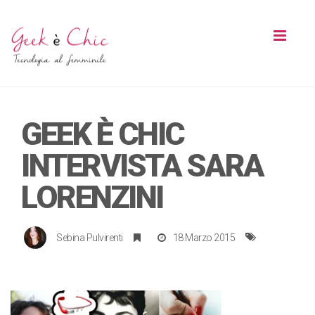
Toggl
naviga
GEEK È CHIC
INTERVISTA SARA
LORENZINI
Sebina Pulvirenti
18 Marzo 2015