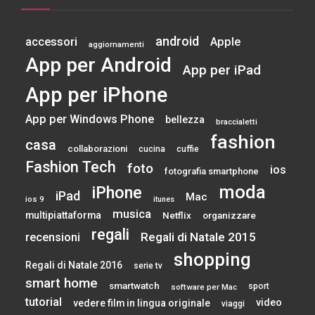
android
accessori
Apple
aggiornamenti
App per Android
App per iPad
App per iPhone
App per Windows Phone
bellezza
braccialetti
fashion
casa
collaborazioni
cucina
cuffie
Fashion Tech
foto
ios
fotografia smartphone
moda
iPhone
iPad
Mac
ios 9
itunes
musica
multipiattaforma
Netflix
organizzare
regali
Regali di Natale 2015
recensioni
shopping
Regali di Natale 2016
serie tv
smart home
smartwatch
sport
software per Mac
tutorial
video
vedere film in lingua originale
viaggi