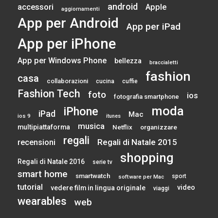
android
accessori
Apple
aggiornamenti
App per Android
App per iPad
App per iPhone
App per Windows Phone
bellezza
braccialetti
fashion
casa
collaborazioni
cucina
cuffie
Fashion Tech
foto
ios
fotografia smartphone
moda
iPhone
iPad
Mac
ios 9
itunes
musica
multipiattaforma
Netflix
organizzare
regali
Regali di Natale 2015
recensioni
shopping
Regali di Natale 2016
serie tv
smart home
smartwatch
sport
software per Mac
tutorial
video
vedere film in lingua originale
viaggi
wearables
web