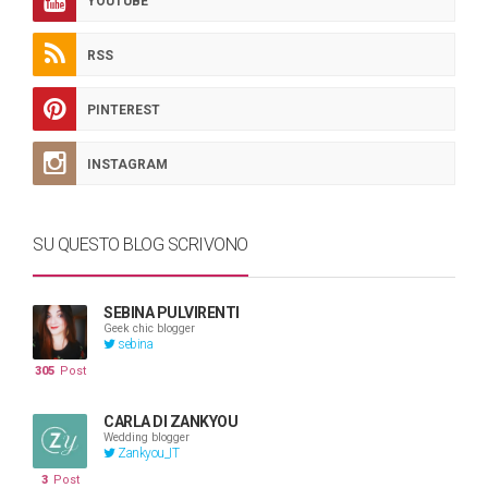
YOUTUBE
RSS
PINTEREST
INSTAGRAM
SU QUESTO BLOG SCRIVONO
SEBINA PULVIRENTI
Geek chic blogger
sebina
305
Post
CARLA DI ZANKYOU
Wedding blogger
Zankyou_IT
3
Post