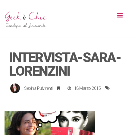
Toggl
naviga
INTERVISTA-SARA-
LORENZINI
Sebina Pulvirenti
18 Marzo 2015