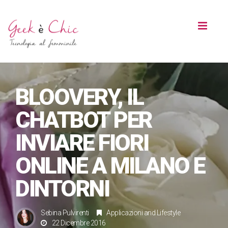
Toggl
naviga
BLOOVERY, IL
CHATBOT PER
INVIARE FIORI
ONLINE A MILANO E
DINTORNI
Sebina Pulvirenti
Applicazioni
and
Lifestyle
22 Dicembre 2016