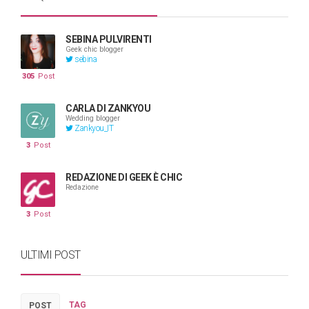
SEBINA PULVIRENTI
Geek chic blogger
sebina
305
Post
CARLA DI ZANKYOU
Wedding blogger
Zankyou_IT
3
Post
REDAZIONE DI GEEK È CHIC
Redazione
3
Post
ULTIMI POST
TAG
POST