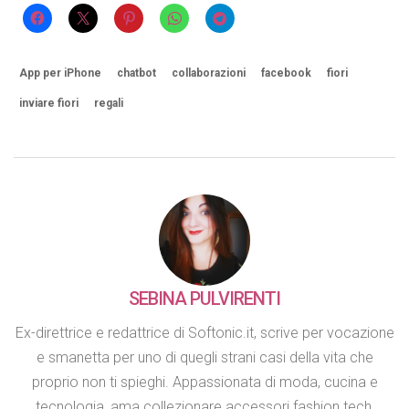
App per iPhone
chatbot
collaborazioni
facebook
fiori
inviare fiori
regali
SEBINA PULVIRENTI
Ex-direttrice e redattrice di Softonic.it, scrive per vocazione
e smanetta per uno di quegli strani casi della vita che
proprio non ti spieghi. Appassionata di moda, cucina e
tecnologia, ama collezionare accessori fashion tech,