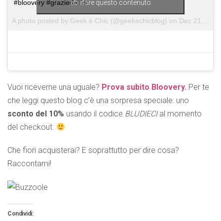
abilitare questo contenuto
#bloovery #graziedeifior
A photo posted by Geek é Chic (@geekechicblog) on
Dec 21, 2016 at 12:39am PST
Vuoi riceverne una uguale?
Prova subito Bloovery.
Per te
che leggi questo blog c’è una sorpresa speciale: uno
sconto del 10%
usando il codice
BLUDIECI
al momento
del checkout.
Che fiori acquisterai? E soprattutto per dire cosa?
Raccontami!
Condividi: