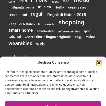
iPad
Mac
ios 9
itunes
musica
multipiattaforma
Netflix
organizzare
regali
Regali di Natale 2015
recensioni
shopping
Regali di Natale 2016
serie tv
smart home
smartwatch
sport
software per Mac
tutorial
video
vedere film in lingua originale
viaggi
wearables
web
calendario
Gestisci Consenso
Per fornire le migliori esperienze, utilizziamo tecnologie come i cookie
AGOSTO 2026
per memorizzare e/o accedere alle informazioni del dispositivo. Il
consenso a queste tecnologie ci permetterà di elaborare dati come il
comportamento di navigazione o ID unici su questo sito. Non
L
M
M
G
V
S
D
acconsentire o ritirare il consenso può influire negativamente su alcune
1
2
caratteristiche e funzioni.
3
4
5
6
7
8
9
10
11
12
13
14
15
16