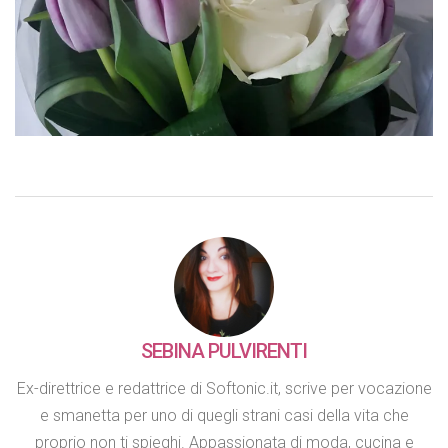
SEBINA PULVIRENTI
Ex-direttrice e redattrice di Softonic.it, scrive per vocazione
e smanetta per uno di quegli strani casi della vita che
proprio non ti spieghi. Appassionata di moda, cucina e