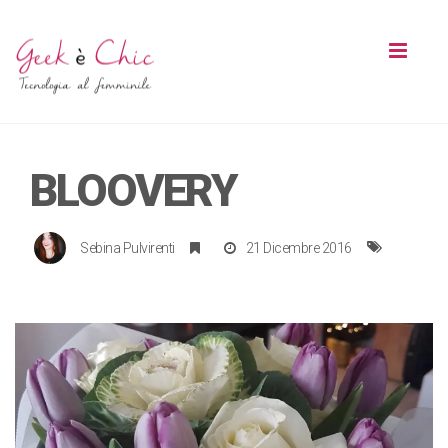
Toggl
naviga
BLOOVERY
Sebina Pulvirenti
21 Dicembre 2016