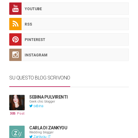
YOUTUBE
RSS
PINTEREST
INSTAGRAM
SU QUESTO BLOG SCRIVONO
SEBINA PULVIRENTI
Geek chic blogger
sebina
305
Post
CARLA DI ZANKYOU
Wedding blogger
Zankyou_IT