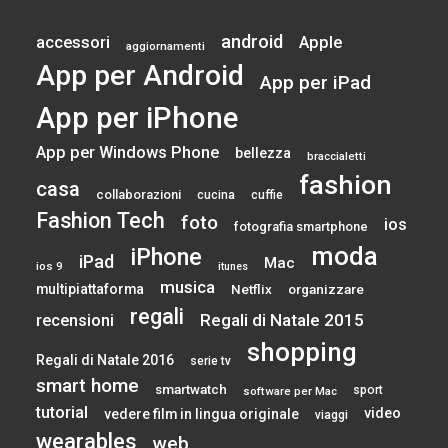
android
accessori
Apple
aggiornamenti
App per Android
App per iPad
App per iPhone
App per Windows Phone
bellezza
braccialetti
fashion
casa
collaborazioni
cucina
cuffie
Fashion Tech
foto
ios
fotografia smartphone
moda
iPhone
iPad
Mac
ios 9
itunes
musica
multipiattaforma
Netflix
organizzare
regali
Regali di Natale 2015
recensioni
shopping
Regali di Natale 2016
serie tv
smart home
smartwatch
sport
software per Mac
tutorial
video
vedere film in lingua originale
viaggi
wearables
web