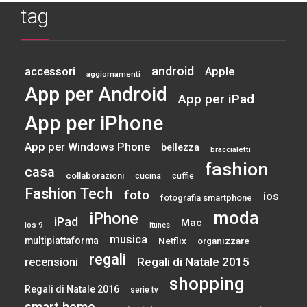
tag
android
accessori
Apple
aggiornamenti
App per Android
App per iPad
App per iPhone
App per Windows Phone
bellezza
braccialetti
fashion
casa
collaborazioni
cucina
cuffie
Fashion Tech
foto
ios
fotografia smartphone
moda
iPhone
iPad
Mac
ios 9
itunes
musica
multipiattaforma
Netflix
organizzare
regali
Regali di Natale 2015
recensioni
shopping
Regali di Natale 2016
serie tv
smart home