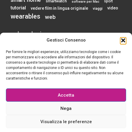
smartwatch
sport
software per Mac
tutorial
video
vedere film in lingua originale
viaggi
wearables
web
calendario
Gestisci Consenso
Per fornire le migliori esperienze, utilizziamo tecnologie come i cookie
AGOSTO 2026
per memorizzare e/o accedere alle informazioni del dispositivo. Il
consenso a queste tecnologie ci permetterà di elaborare dati come il
comportamento di navigazione o ID unici su questo sito. Non
L
M
M
G
V
S
D
acconsentire o ritirare il consenso può influire negativamente su alcune
1
2
caratteristiche e funzioni.
3
4
5
6
7
8
9
10
11
12
13
14
15
16
Accetta
17
18
19
20
21
22
23
24
25
26
27
28
29
30
Nega
31
« Gen
Visualizza le preferenze