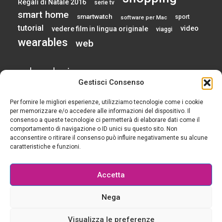
Regali di Natale 2016
serie tv
smart home
smartwatch
sport
software per Mac
tutorial
video
vedere film in lingua originale
viaggi
wearables
web
calendario
Gestisci Consenso
Per fornire le migliori esperienze, utilizziamo tecnologie come i cookie
AGOSTO 2026
per memorizzare e/o accedere alle informazioni del dispositivo. Il
consenso a queste tecnologie ci permetterà di elaborare dati come il
comportamento di navigazione o ID unici su questo sito. Non
L
M
M
G
V
S
D
acconsentire o ritirare il consenso può influire negativamente su alcune
1
2
caratteristiche e funzioni.
3
4
5
6
7
8
9
10
11
12
13
14
15
16
Accetta
17
18
19
20
21
22
23
24
25
26
27
28
29
30
Nega
31
« Gen
Visualizza le preferenze