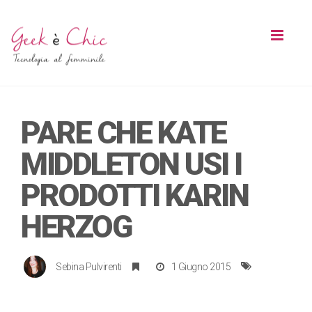
Toggl
naviga
PARE CHE KATE
MIDDLETON USI I
PRODOTTI KARIN
HERZOG
Sebina Pulvirenti
1 Giugno 2015