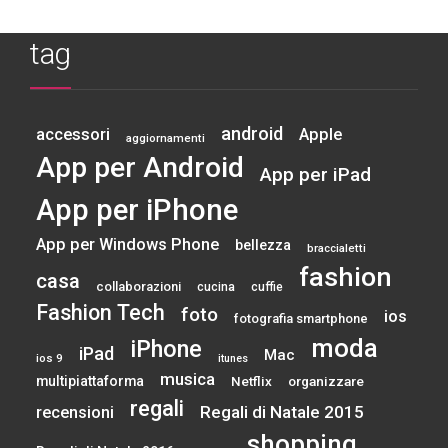
tag
android
accessori
Apple
aggiornamenti
App per Android
App per iPad
App per iPhone
App per Windows Phone
bellezza
braccialetti
fashion
casa
collaborazioni
cucina
cuffie
Fashion Tech
foto
ios
fotografia smartphone
moda
iPhone
iPad
Mac
ios 9
itunes
musica
multipiattaforma
Netflix
organizzare
regali
Regali di Natale 2015
recensioni
shopping