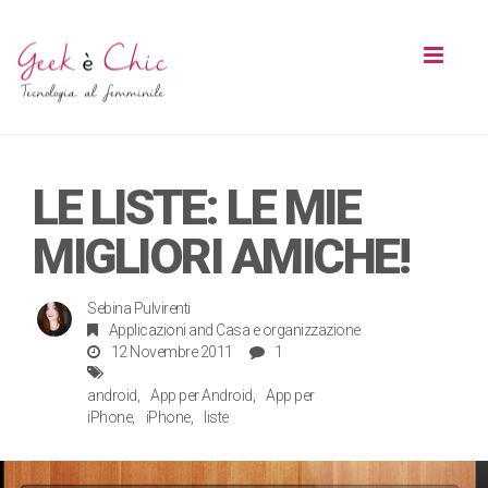
Toggl
naviga
LE LISTE: LE MIE
MIGLIORI AMICHE!
Sebina Pulvirenti
Applicazioni
and
Casa e organizzazione
12 Novembre 2011
1
android
App per Android
App per
iPhone
iPhone
liste