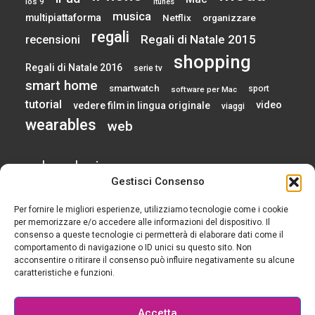
ios 9
itunes
musica
multipiattaforma
Netflix
organizzare
regali
Regali di Natale 2015
recensioni
shopping
Regali di Natale 2016
serie tv
smart home
smartwatch
sport
software per Mac
tutorial
video
vedere film in lingua originale
viaggi
wearables
web
calendario
Gestisci Consenso
Per fornire le migliori esperienze, utilizziamo tecnologie come i cookie
AGOSTO 2026
per memorizzare e/o accedere alle informazioni del dispositivo. Il
consenso a queste tecnologie ci permetterà di elaborare dati come il
comportamento di navigazione o ID unici su questo sito. Non
L
M
M
G
V
S
D
acconsentire o ritirare il consenso può influire negativamente su alcune
1
2
caratteristiche e funzioni.
3
4
5
6
7
8
9
10
11
12
13
14
15
16
Accetta