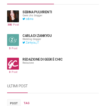
SEBINA PULVIRENTI
Geek chic blogger
sebina
305
Post
CARLA DI ZANKYOU
Wedding blogger
Zankyou_IT
3
Post
REDAZIONE DI GEEK È CHIC
Redazione
3
Post
ULTIMI POST
TAG
POST