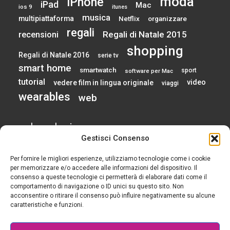
moda
iPhone
iPad
Mac
ios 9
itunes
musica
multipiattaforma
Netflix
organizzare
regali
Regali di Natale 2015
recensioni
shopping
Regali di Natale 2016
serie tv
smart home
smartwatch
sport
software per Mac
tutorial
video
vedere film in lingua originale
viaggi
wearables
web
calendario
Gestisci Consenso
Per fornire le migliori esperienze, utilizziamo tecnologie come i cookie
AGOSTO 2026
per memorizzare e/o accedere alle informazioni del dispositivo. Il
consenso a queste tecnologie ci permetterà di elaborare dati come il
comportamento di navigazione o ID unici su questo sito. Non
L
M
M
G
V
S
D
acconsentire o ritirare il consenso può influire negativamente su alcune
1
2
caratteristiche e funzioni.
3
4
5
6
7
8
9
10
11
12
13
14
15
16