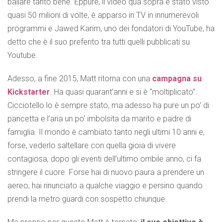
ballare tanto bene. Eppure, il video qua sopra
è stato visto
quasi 50 milioni di volte, è apparso in TV in innumerevoli
programmi e Jawed Karim, uno dei fondatori di YouTube, ha
detto che è il suo preferito tra tutti quelli pubblicati su
Youtube.
Adesso, a fine 2015, Matt ritorna con una
campagna su
Kickstarter
. Ha quasi quarant’anni e si è “moltiplicato”.
Cicciotello lo è sempre stato, ma adesso ha pure un po’ di
pancetta e l’aria un po’ imbolsita da marito e padre di
famiglia. Il mondo è cambiato tanto negli ultimi 10 anni e,
forse, vederlo saltellare con quella gioia di vivere
contagiosa, dopo gli eventi dell’ultimo orribile anno, ci fa
stringere il cuore. Forse hai di nuovo paura a prendere un
aereo, hai rinunciato a qualche viaggio e persino quando
prendi la metro guardi con sospetto chiunque.