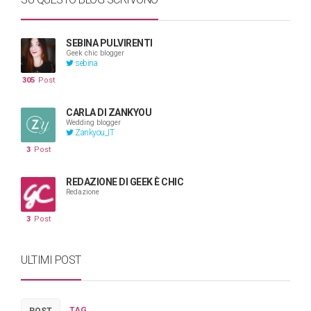
SEBINA PULVIRENTI
Geek chic blogger
sebina
305
Post
CARLA DI ZANKYOU
Wedding blogger
Zankyou_IT
3
Post
REDAZIONE DI GEEK È CHIC
Redazione
3
Post
ULTIMI POST
TAG
POST