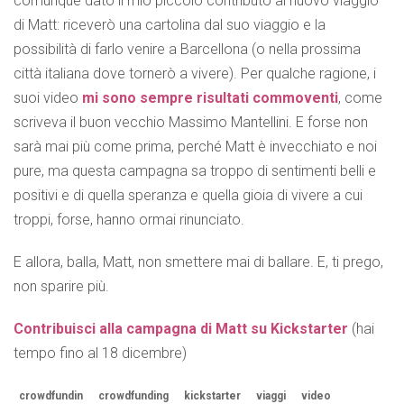
comunque dato il mio piccolo contributo al nuovo viaggio
di Matt: riceverò una cartolina dal suo viaggio e la
possibilità di farlo venire a Barcellona (o nella prossima
città italiana dove tornerò a vivere). Per qualche ragione, i
suoi video
mi sono sempre risultati commoventi
, come
scriveva il buon vecchio Massimo Mantellini. E forse non
sarà mai più come prima, perché Matt è invecchiato e noi
pure, ma questa campagna sa troppo di sentimenti belli e
positivi e di quella speranza e quella gioia di vivere a cui
troppi, forse, hanno ormai rinunciato.
E allora, balla, Matt, non smettere mai di ballare. E, ti prego,
non sparire più.
Contribuisci alla campagna di Matt su Kickstarter
(hai
tempo fino al 18 dicembre)
crowdfundin
crowdfunding
kickstarter
viaggi
video