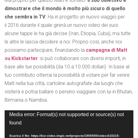
Ma proprio per questo Matt è tornato:
il suo obiettivo è
dimostrare che il mondo è molto più sicuro di quello
che sembra in TV
. Ha in progetto un nuovo viaggio per
il 2016 durante il quale girerà un nuovo video dei suoi:
alcune tappe le ha già decise (Iran, Etiopia, Cuba), ma tutte
le altre le lascia decidere a noi. Proprio così, anche noi
possiamo partecipare, finanziando la
campagna di Matt
su Kickstarter
: si può collaborare con diversi importi, in
base alle tue possibilità (da 10 a 10.000 dollari). In base al
tuo contributo otterrai la possibilità di votare per far venire
Matt nella tua città, cartoline autografate dai luoghi che
visiterà e potrai ballare o persino viaggiare con lui in Bhutan,
Birmania o Namibia.
Video
Media error: Format(s) not supported or source(s) not
Player
found
Scarica il file: https://ksr-video.imgix.net/projects/1950550/video-610215-