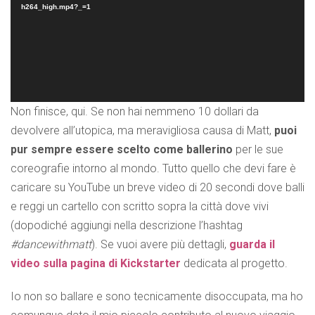
h264_high.mp4?_=1
Non finisce, qui. Se non hai nemmeno 10 dollari da
devolvere all’utopica, ma meravigliosa causa di Matt,
puoi
pur sempre essere scelto come ballerino
per le sue
coreografie intorno al mondo. Tutto quello che devi fare è
caricare su YouTube un breve video di 20 secondi dove balli
e reggi un cartello con scritto sopra la città dove vivi
(dopodiché aggiungi nella descrizione l’hashtag
#dancewithmatt
). Se vuoi avere più dettagli,
guarda il
video sulla pagina di Kickstarter
dedicata al progetto.
Io non so ballare e sono tecnicamente disoccupata, ma ho