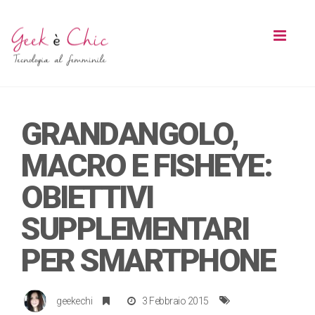
Toggl
naviga
GRANDANGOLO,
MACRO E FISHEYE:
OBIETTIVI
SUPPLEMENTARI
PER SMARTPHONE
geekechi
3 Febbraio 2015