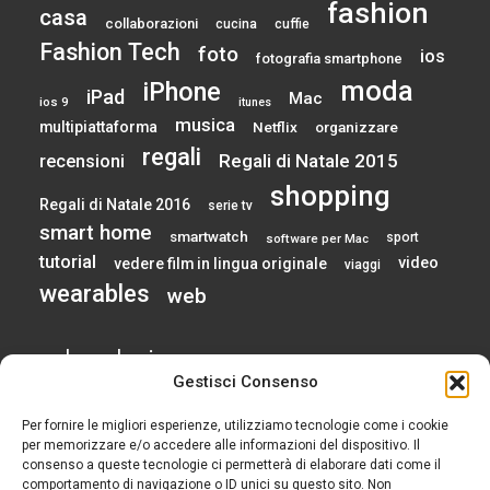
fashion
casa
collaborazioni
cucina
cuffie
Fashion Tech
foto
ios
fotografia smartphone
moda
iPhone
iPad
Mac
ios 9
itunes
musica
multipiattaforma
Netflix
organizzare
regali
Regali di Natale 2015
recensioni
shopping
Regali di Natale 2016
serie tv
smart home
smartwatch
sport
software per Mac
tutorial
video
vedere film in lingua originale
viaggi
wearables
web
calendario
Gestisci Consenso
Per fornire le migliori esperienze, utilizziamo tecnologie come i cookie
AGOSTO 2026
per memorizzare e/o accedere alle informazioni del dispositivo. Il
consenso a queste tecnologie ci permetterà di elaborare dati come il
comportamento di navigazione o ID unici su questo sito. Non
L
M
M
G
V
S
D