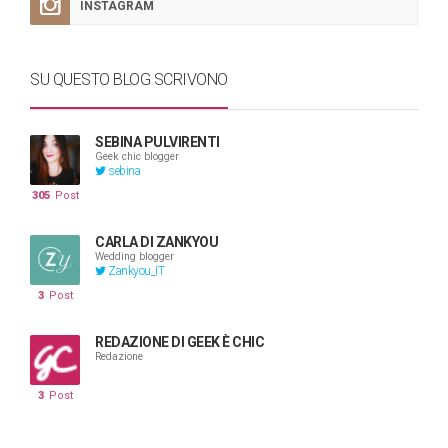
INSTAGRAM
SU QUESTO BLOG SCRIVONO
SEBINA PULVIRENTI
Geek chic blogger
sebina
305
Post
CARLA DI ZANKYOU
Wedding blogger
Zankyou_IT
3
Post
REDAZIONE DI GEEK È CHIC
Redazione
3
Post