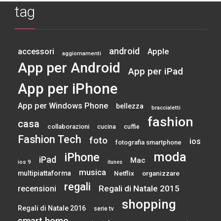
tag
android
accessori
Apple
aggiornamenti
App per Android
App per iPad
App per iPhone
App per Windows Phone
bellezza
braccialetti
fashion
casa
collaborazioni
cucina
cuffie
Fashion Tech
foto
ios
fotografia smartphone
moda
iPhone
iPad
Mac
ios 9
itunes
musica
multipiattaforma
Netflix
organizzare
regali
Regali di Natale 2015
recensioni
shopping
Regali di Natale 2016
serie tv
smart home