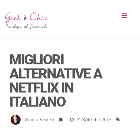
Toggl
naviga
MIGLIORI
ALTERNATIVE A
NETFLIX IN
ITALIANO
Sebina Pulvirenti
22 Settembre 2015