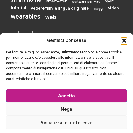
smartwatch
sport
software per Mac
tutorial
video
vedere film in lingua originale
viaggi
wearables
web
calendario
Gestisci Consenso
Per fornire le migliori esperienze, utilizziamo tecnologie come i cookie
AGOSTO 2026
per memorizzare e/o accedere alle informazioni del dispositivo. Il
consenso a queste tecnologie ci permetterà di elaborare dati come il
comportamento di navigazione o ID unici su questo sito. Non
L
M
M
G
V
S
D
acconsentire o ritirare il consenso può influire negativamente su alcune
1
2
caratteristiche e funzioni.
3
4
5
6
7
8
9
10
11
12
13
14
15
16
Accetta
17
18
19
20
21
22
23
24
25
26
27
28
29
30
Nega
31
« Gen
Visualizza le preferenze