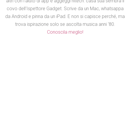
altri con l'aiuto di app e aggeggi hitech: casa sua sembra il
covo dell'Ispettore Gadget. Scrive da un Mac, whatsappa
da Android e pinna da un iPad. E non si capisce perché, ma
trova ispirazione solo se ascolta musica anni '80.
Conoscila meglio!