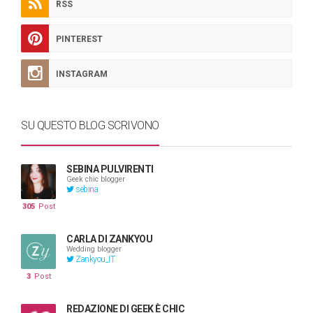
RSS
PINTEREST
INSTAGRAM
SU QUESTO BLOG SCRIVONO
SEBINA PULVIRENTI
Geek chic blogger
sebina
305
Post
CARLA DI ZANKYOU
Wedding blogger
Zankyou_IT
3
Post
REDAZIONE DI GEEK È CHIC