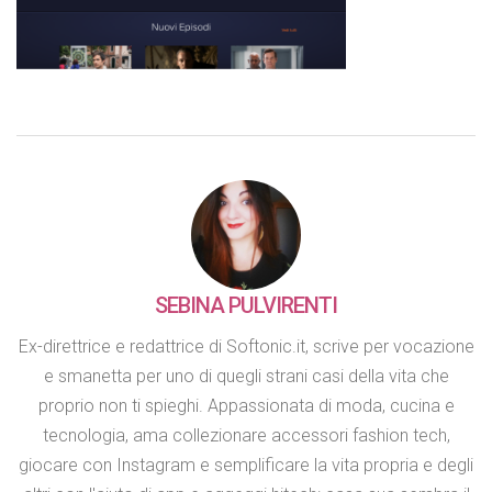
SEBINA PULVIRENTI
Ex-direttrice e redattrice di Softonic.it, scrive per vocazione
e smanetta per uno di quegli strani casi della vita che
proprio non ti spieghi. Appassionata di moda, cucina e
tecnologia, ama collezionare accessori fashion tech,
giocare con Instagram e semplificare la vita propria e degli