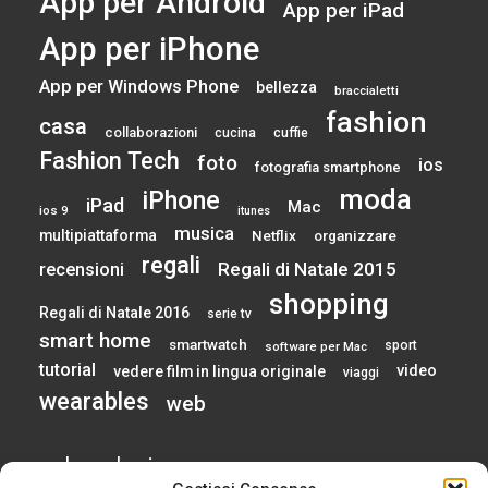
App per Android
App per iPad
App per iPhone
App per Windows Phone
bellezza
braccialetti
fashion
casa
collaborazioni
cucina
cuffie
Fashion Tech
foto
ios
fotografia smartphone
moda
iPhone
iPad
Mac
ios 9
itunes
musica
multipiattaforma
Netflix
organizzare
regali
Regali di Natale 2015
recensioni
shopping
Regali di Natale 2016
serie tv
smart home
smartwatch
sport
software per Mac
tutorial
video
vedere film in lingua originale
viaggi
wearables
web
calendario