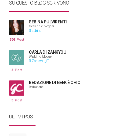
SU QUESTO BLOG SCRIVONO
SEBINA PULVIRENTI
Geek chic blogger
sebina
305
Post
CARLA DI ZANKYOU
Wedding blogger
Zankyou_IT
3
Post
REDAZIONE DI GEEK È CHIC
Redazione
3
Post
ULTIMI POST