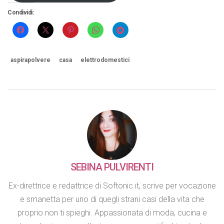
Condividi:
aspirapolvere
casa
elettrodomestici
SEBINA PULVIRENTI
Ex-direttrice e redattrice di Softonic.it, scrive per vocazione
e smanetta per uno di quegli strani casi della vita che
proprio non ti spieghi. Appassionata di moda, cucina e