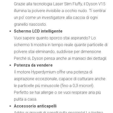
Grazie alla tecnologia Laser Slim Fluffy, il Dyson V15
illumina la polvere invisibile a occhio nudo. Ti sentirai
un po’ come un investigatore alla caccia di ogni
granello nascosto.
Schermo LCD intelligente
Vuoi sapere quanto sporco stai aspirando? Lo
schermo ti mostra in tempo reale quante particelle di
polvere stai eliminando, suddivise per dimensione.
Perché sì, Dyson pensa anche ai maniaci dei dettagli.
Potenza da vendere
Il motore Hyperdymium offre una potenza di
aspirazione eccezionale, capace di catturare anche
le particelle più minuscole (fino a 0,3 micron!).
Perfetto se hai allergie o se vuoi respirare aria più
pulita a casa.
Accessorio anticapelli
Addio ai grovigli di capelli sulla spazzola! La testina