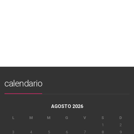
calendario
AGOSTO 2026
L
M
M
G
V
S
D
1
2
3
4
5
6
7
8
9