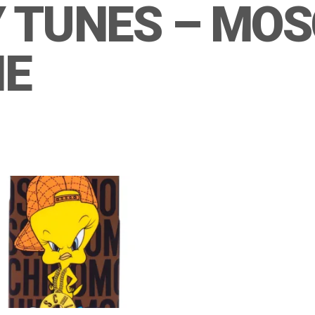
Y TUNES – MO
NE