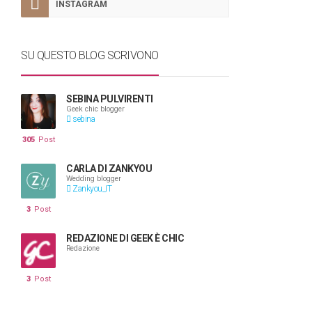
INSTAGRAM
SU QUESTO BLOG SCRIVONO
SEBINA PULVIRENTI
Geek chic blogger
sebina
305
Post
CARLA DI ZANKYOU
Wedding blogger
Zankyou_IT
3
Post
REDAZIONE DI GEEK È CHIC
Redazione
3
Post