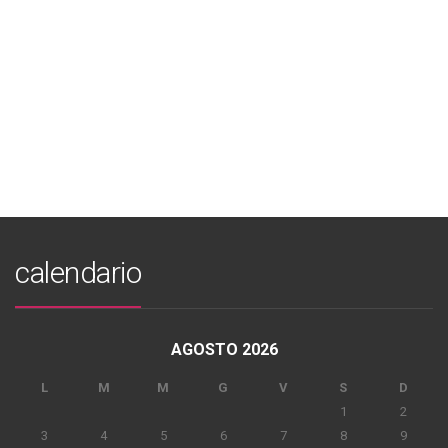
calendario
AGOSTO 2026
L
M
M
G
V
S
D
1
2
3
4
5
6
7
8
9