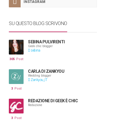
INSTAGRAM
SU QUESTO BLOG SCRIVONO
SEBINA PULVIRENTI
Geek chic blogger
sebina
305
Post
CARLA DI ZANKYOU
Wedding blogger
Zankyou_IT
3
Post
REDAZIONE DI GEEK È CHIC
Redazione
3
Post