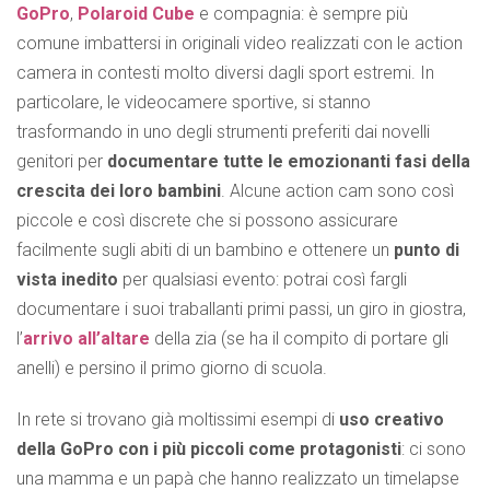
GoPro
,
Polaroid Cube
e compagnia: è sempre più
comune imbattersi in originali video realizzati con le action
camera in contesti molto diversi dagli sport estremi. In
particolare, le videocamere sportive, si stanno
trasformando in uno degli strumenti preferiti dai novelli
genitori per
documentare tutte le emozionanti fasi della
crescita dei loro bambini
. Alcune action cam sono così
piccole e così discrete che si possono assicurare
facilmente sugli abiti di un bambino e ottenere un
punto di
vista inedito
per qualsiasi evento: potrai così fargli
documentare i suoi traballanti primi passi, un giro in giostra,
l’
arrivo all’altare
della zia (se ha il compito di portare gli
anelli) e persino il primo giorno di scuola.
In rete si trovano già moltissimi esempi di
uso creativo
della GoPro con i più piccoli come protagonisti
: ci sono
una mamma e un papà che hanno realizzato un timelapse