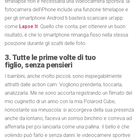
timelapse non è necessaria una videocamera sportiva: la
fotocamera dell’iPhone include una funzione timelapse e
per gli smartphone Android ti basterà scaricare un’app
come
Lapse It
. Quello che conta, per ottenere un buon
risultato, è che lo smartphone rimanga fisso nella stessa
posizione durante gli scatti delle foto.
3. Tutte le prime volte di tuo
figlio, senza pensieri
I bambini, anche molto piccoli, sono inspiegabilmente
attratti dalle action cam. Vogliono prenderla, toccarla,
analizzarla. Me ne sono accorta registrando un filmato del
mio cuginetto di un anno con la mia Polaroid Cube,
nonostante sia minuscola: si accorgeva della sua presenza
anche da lontano, faceva un sorriso birichino e correva ad
afferrarla per poi lanciarla come una pallina. Il bello è che
volendo può farlo e senza danni: le videocamere sportive