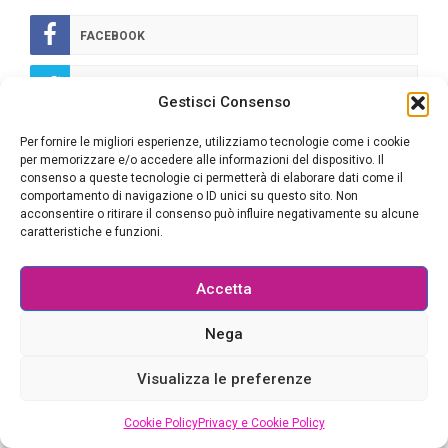
FACEBOOK
TWITTER
Gestisci Consenso
GOOGLE
Per fornire le migliori esperienze, utilizziamo tecnologie come i cookie
per memorizzare e/o accedere alle informazioni del dispositivo. Il
consenso a queste tecnologie ci permetterà di elaborare dati come il
YOUTUBE
comportamento di navigazione o ID unici su questo sito. Non
acconsentire o ritirare il consenso può influire negativamente su alcune
caratteristiche e funzioni.
RSS
PINTEREST
Accetta
Nega
INSTAGRAM
Visualizza le preferenze
SU QUESTO BLOG SCRIVONO
Cookie Policy
Privacy e Cookie Policy