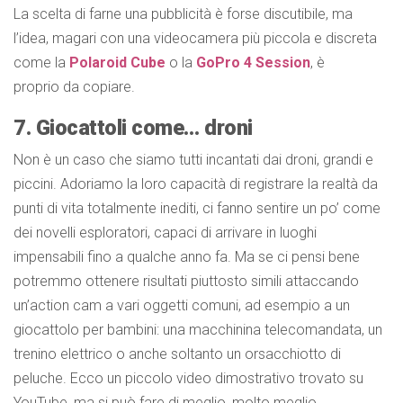
La scelta di farne una pubblicità è forse discutibile, ma
l’idea, magari con una videocamera più piccola e discreta
come la
Polaroid Cube
o la
GoPro 4 Session
, è
proprio da copiare.
7. Giocattoli come… droni
Non è un caso che siamo tutti incantati dai droni, grandi e
piccini. Adoriamo la loro capacità di registrare la realtà da
punti di vita totalmente inediti, ci fanno sentire un po’ come
dei novelli esploratori, capaci di arrivare in luoghi
impensabili fino a qualche anno fa. Ma se ci pensi bene
potremmo ottenere risultati piuttosto simili attaccando
un’action cam a vari oggetti comuni, ad esempio a un
giocattolo per bambini: una macchinina telecomandata, un
trenino elettrico o anche soltanto un orsacchiotto di
peluche. Ecco un piccolo video dimostrativo trovato su
YouTube, ma si può fare di meglio, molto meglio…