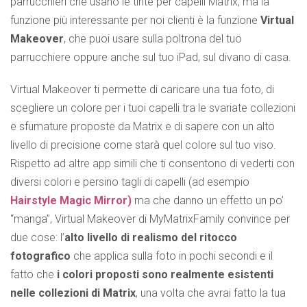
parrucchieri che usano le tinte per capelli Matrix, ma la
funzione più interessante per noi clienti è la funzione
Virtual
Makeover
, che puoi usare sulla poltrona del tuo
parrucchiere oppure anche sul tuo iPad, sul divano di casa.
Virtual Makeover ti permette di caricare una tua foto, di
scegliere un colore per i tuoi capelli tra le svariate collezioni
e sfumature proposte da Matrix e di sapere con un alto
livello di precisione come starà quel colore sul tuo viso.
Rispetto ad altre app simili che ti consentono di vederti con
diversi colori e persino tagli di capelli (ad esempio
Hairstyle Magic Mirror)
ma che danno un effetto un po’
“manga”, Virtual Makeover di MyMatrixFamily convince per
due cose: l’
alto livello di realismo del ritocco
fotografico
che applica sulla foto in pochi secondi e il
fatto che
i colori proposti sono realmente esistenti
nelle collezioni di Matrix
, una volta che avrai fatto la tua