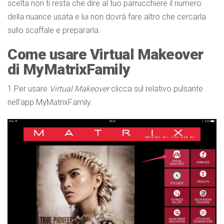
scelta non ti resta che dire al tuo parrucchiere il numero
della nuance usata e lui non dovrà fare altro che cercarla
sullo scaffale e prepararla.
Come usare Virtual Makeover
di MyMatrixFamily
1.Per usare
Virtual Makeover
clicca sul relativo pulsante
nell’app MyMatrixFamily.