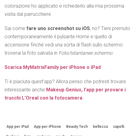
colorazione ho applicato e richiederlo alla mia prossima
visita dal parrucchiere.
Sai come
fare uno screenshot su iOS
, no? Tieni premuto
contemporaneamente il pulsante Home e quello di
accensione finché vedi una sorta di flash sullo schermo:
troverai la foto salvata in
Foto/Istantanee schermo
.
Scarica MyMatrixFamily per iPhone o iPad
Ti è piaciuta quest’app? Allora penso che potresti trovare
interessante anche
Makeup Genius, l’app per provare i
trucchi L’Oreal con la fotocamera
.
App per iPad
App per iPhone
Beauty Tech
bellezza
capelli