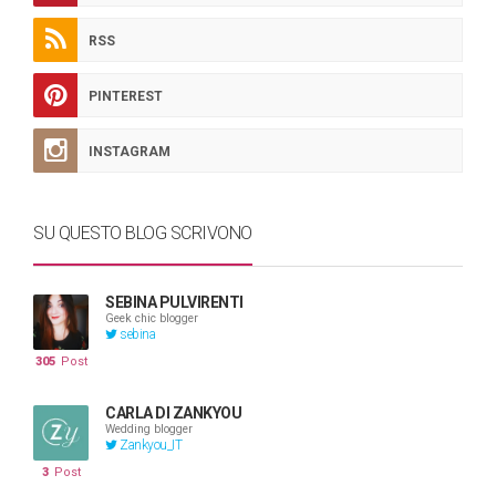
RSS
PINTEREST
INSTAGRAM
SU QUESTO BLOG SCRIVONO
SEBINA PULVIRENTI
Geek chic blogger
sebina
305
Post
CARLA DI ZANKYOU
Wedding blogger
Zankyou_IT
3
Post