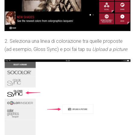
2. Seleziona una linea di colorazione tra quelle proposte
(ad esempio, Gloss Sync) e poi fai tap su
Upload a picture
.