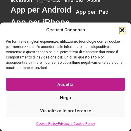
Apple
aggiornamenti
App per Android
App per iPad
App per iPhone
Gestisci Consenso
App per Windows Phone
bellezza
braccialetti
fashion
casa
Per fornire le migliori esperienze, utilizziamo tecnologie come i cookie
collaborazioni
cucina
cuffie
per memorizzare e/o accedere alle informazioni del dispositivo. Il
Fashion Tech
foto
consenso a queste tecnologie ci permetterà di elaborare dati come il
ios
fotografia smartphone
comportamento di navigazione o ID unici su questo sito. Non
moda
iPhone
acconsentire o ritirare il consenso può influire negativamente su alcune
iPad
Mac
ios 9
itunes
caratteristiche e funzioni.
musica
multipiattaforma
Netflix
organizzare
regali
Regali di Natale 2015
recensioni
Accetta
shopping
Regali di Natale 2016
serie tv
Nega
smart home
smartwatch
sport
software per Mac
tutorial
video
vedere film in lingua originale
viaggi
Visualizza le preferenze
wearables
web
Cookie Policy
Privacy e Cookie Policy