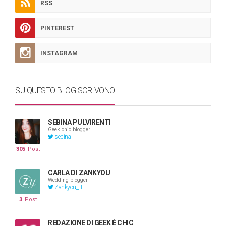
RSS
PINTEREST
INSTAGRAM
SU QUESTO BLOG SCRIVONO
SEBINA PULVIRENTI
Geek chic blogger
sebina
305
Post
CARLA DI ZANKYOU
Wedding blogger
Zankyou_IT
3
Post
REDAZIONE DI GEEK È CHIC