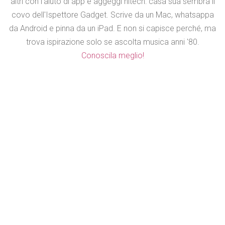
altri con l'aiuto di app e aggeggi hitech: casa sua sembra il
covo dell'Ispettore Gadget. Scrive da un Mac, whatsappa
da Android e pinna da un iPad. E non si capisce perché, ma
trova ispirazione solo se ascolta musica anni '80.
Conoscila meglio!