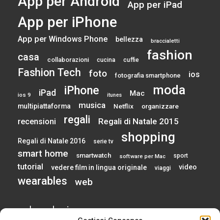
App per Android
App per iPad
App per iPhone
App per Windows Phone
bellezza
braccialetti
fashion
casa
collaborazioni
cucina
cuffie
Fashion Tech
foto
ios
fotografia smartphone
moda
iPhone
iPad
Mac
ios 9
itunes
musica
multipiattaforma
Netflix
organizzare
regali
Regali di Natale 2015
recensioni
shopping
Regali di Natale 2016
serie tv
smart home
smartwatch
sport
software per Mac
tutorial
video
vedere film in lingua originale
viaggi
wearables
web
calendario