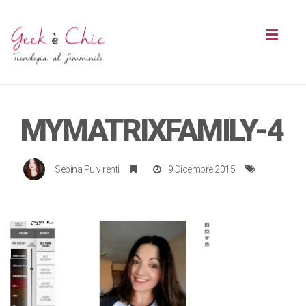
Toggl
naviga
MYMATRIXFAMILY-4
Sebina Pulvirenti
9 Dicembre 2015