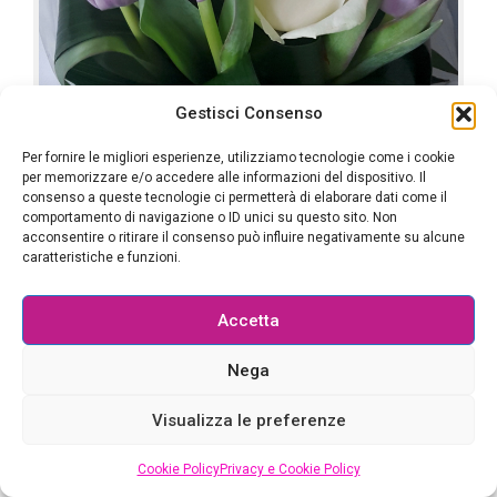
Gestisci Consenso
Per fornire le migliori esperienze, utilizziamo tecnologie come i cookie
per memorizzare e/o accedere alle informazioni del dispositivo. Il
Applicazioni
Lifestyle
22 Dicembre 2016
consenso a queste tecnologie ci permetterà di elaborare dati come il
comportamento di navigazione o ID unici su questo sito. Non
acconsentire o ritirare il consenso può influire negativamente su alcune
BLOOVERY, IL CHATBOT PER INVIARE
caratteristiche e funzioni.
FIORI ONLINE A MILANO E DINTORNI
Accetta
Condividi:
Nega
Visualizza le preferenze
Sebina Pulvirenti
Cookie Policy
Privacy e Cookie Policy