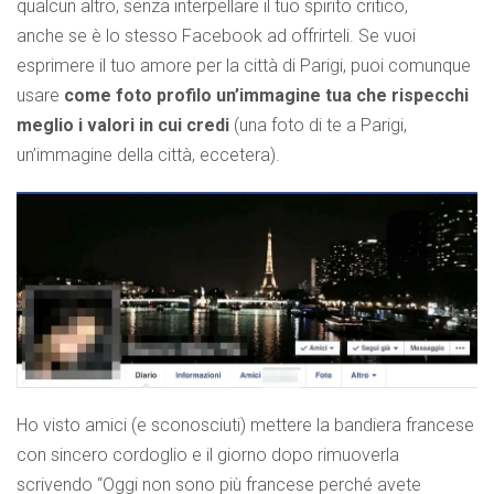
qualcun altro, senza interpellare il tuo spirito critico,
anche se è lo stesso Facebook ad offrirteli. Se vuoi
esprimere il tuo amore per la città di Parigi, puoi comunque
usare
come foto profilo un’immagine tua che rispecchi
meglio i valori in cui credi
(una foto di te a Parigi,
un’immagine della città, eccetera).
Ho visto amici (e sconosciuti) mettere la bandiera francese
con sincero cordoglio e il giorno dopo rimuoverla
scrivendo “Oggi non sono più francese perché avete