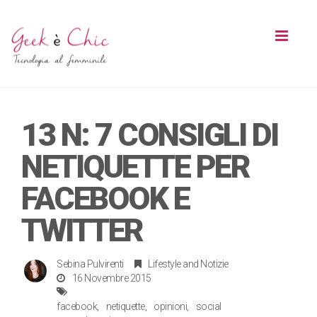
Toggl
naviga
13 N: 7 CONSIGLI DI
NETIQUETTE PER
FACEBOOK E
TWITTER
Sebina Pulvirenti
Lifestyle
and
Notizie
16 Novembre 2015
facebook
netiquette
opinioni
social