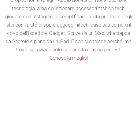
proprio non ti spieghi. Appassionata di moda, cucina e
tecnologia, ama collezionare accessori fashion tech,
giocare con Instagram e semplificare la vita propria e degli
altri con l'aiuto di app e aggeggi hitech: casa sua sembra il
covo dell'Ispettore Gadget. Scrive da un Mac, whatsappa
da Android e pinna da un iPad. E non si capisce perché, ma
trova ispirazione solo se ascolta musica anni '80.
Conoscila meglio!