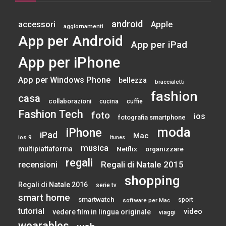
android
accessori
Apple
aggiornamenti
App per Android
App per iPad
App per iPhone
App per Windows Phone
bellezza
braccialetti
fashion
casa
collaborazioni
cucina
cuffie
Fashion Tech
foto
ios
fotografia smartphone
moda
iPhone
iPad
Mac
ios 9
itunes
musica
multipiattaforma
Netflix
organizzare
regali
Regali di Natale 2015
recensioni
shopping
Regali di Natale 2016
serie tv
smart home
smartwatch
sport
software per Mac
tutorial
video
vedere film in lingua originale
viaggi
wearables