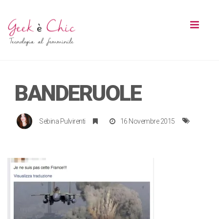
Toggl
naviga
BANDERUOLE
Sebina Pulvirenti
16 Novembre 2015