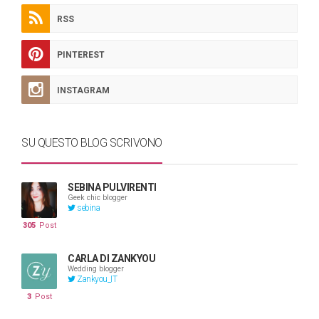
RSS
PINTEREST
INSTAGRAM
SU QUESTO BLOG SCRIVONO
SEBINA PULVIRENTI
Geek chic blogger
sebina
305
Post
CARLA DI ZANKYOU
Wedding blogger
Zankyou_IT
3
Post