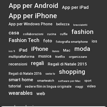
App per Android
App per iPad
App per iPhone
App per Windows Phone
bellezza
braccialetti
fashion
casa
collaborazioni
cucina
cuffie
Fashion Tech
foto
ios
fotografia smartphone
moda
iPhone
iPad
Mac
ios 9
itunes
musica
multipiattaforma
Netflix
organizzare
regali
Regali di Natale 2015
recensioni
shopping
Regali di Natale 2016
serie tv
smart home
smartwatch
sport
software per Mac
tutorial
video
vedere film in lingua originale
viaggi
wearables
web