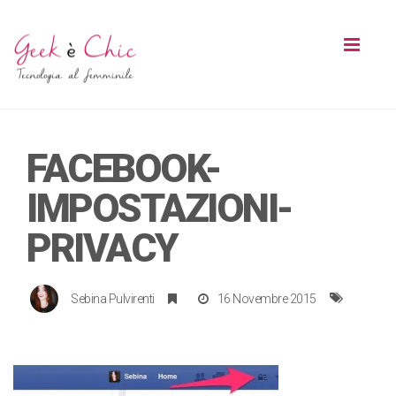
Toggl
naviga
FACEBOOK-
IMPOSTAZIONI-
PRIVACY
Sebina Pulvirenti
16 Novembre 2015