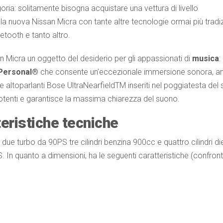
goria: solitamente bisogna acquistare una vettura di livello
la nuova Nissan Micra con tante altre tecnologie ormai più tradiz
etooth e tanto altro.
san Micra un oggetto del desiderio per gli appassionati di
musica
:
 Personal®
che consente un’eccezionale immersione sonora, a
e altoparlanti Bose UltraNearfieldTM inseriti nel poggiatesta del 
 potenti e garantisce la massima chiarezza del suono.
eristiche tecniche
due turbo da 90PS tre cilindri benzina 900cc e quattro cilindri di
S. In quanto a dimensioni, ha le seguenti caratteristiche (confron