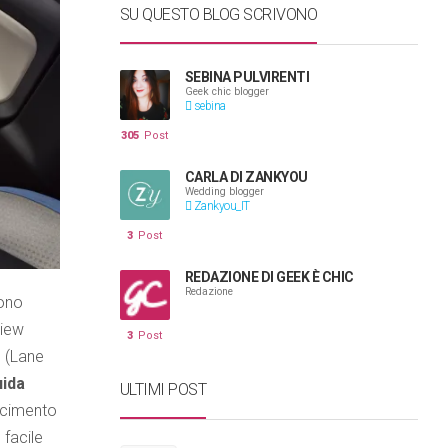
SU QUESTO BLOG SCRIVONO
SEBINA PULVIRENTI
Geek chic blogger
sebina
305
Post
CARLA DI ZANKYOU
Wedding blogger
Zankyou_IT
3
Post
REDAZIONE DI GEEK È CHIC
Redazione
sono
View
3
Post
o (Lane
uida
ULTIMI POST
oscimento
 facile