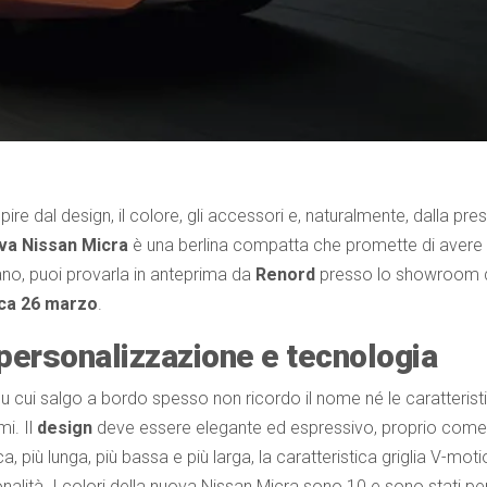
ire dal design, il colore, gli accessori e, naturalmente, dalla pre
va Nissan Micra
è una berlina compatta che promette di avere t
lano, puoi provarla in anteprima da
Renord
presso lo showroom d
ca 26 marzo
.
personalizzazione e tecnologia
 cui salgo a bordo spesso non ricordo il nome né le caratterist
i. Il
design
deve essere elegante ed espressivo, proprio come
iù lunga, più bassa e più larga, la caratteristica griglia V-motion
alità. I colori della nuova Nissan Micra sono 10 e sono stati pe