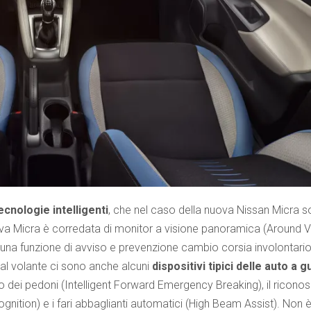
ecnologie intelligenti
, che nel caso della nuova Nissan Micra 
nuova Micra è corredata di monitor a visione panoramica (Around 
e una funzione di avviso e prevenzione cambio corsia involontari
i al volante ci sono anche alcuni
dispositivi tipici delle auto a g
o dei pedoni (Intelligent Forward Emergency Breaking), il ricon
gnition) e i fari abbaglianti automatici (High Beam Assist). Non è