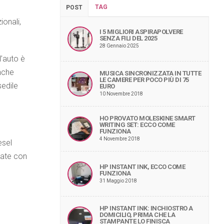
TAG
POST
ionali,
I 5 MIGLIORI ASPIRAPOLVERE
SENZA FILI DEL 2025
28 Gennaio 2025
 l’auto è
nche
MUSICA SINCRONIZZATA IN TUTTE
LE CAMERE PER POCO PIÙ DI 75
sedile
EURO
10 Novembre 2018
HO PROVATO MOLESKINE SMART
WRITING SET: ECCO COME
FUNZIONA
4 Novembre 2018
esel
tate con
HP INSTANT INK, ECCO COME
FUNZIONA
31 Maggio 2018
HP INSTANT INK: INCHIOSTRO A
DOMICILIO, PRIMA CHE LA
STAMPANTE LO FINISCA