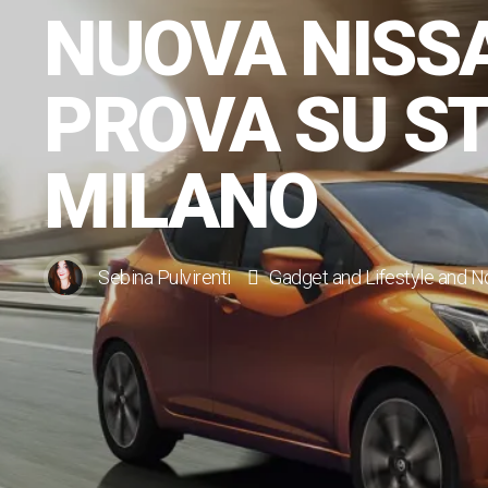
NUOVA NISS
PROVA SU S
MILANO
Sebina Pulvirenti
Gadget
and
Lifestyle
and
No