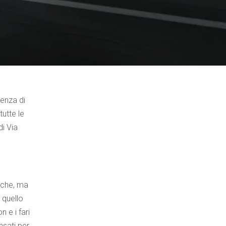
senza di
utte le
i Via
iche, ma
 quello
 e i fari
nsati per