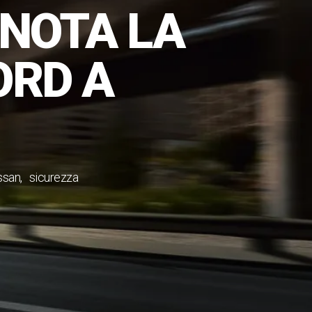
ENOTA LA
ORD A
ssan
sicurezza