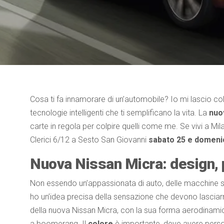
Cosa ti fa innamorare di un’automobile? Io mi lascio colp
tecnologie intelligenti che ti semplificano la vita. La
nuo
carte in regola per colpire quelli come me. Se vivi a Mi
Clerici 6/12 a Sesto San Giovanni
sabato 25 e domeni
Nuova Nissan Micra: design, 
Non essendo un’appassionata di auto, delle macchine su
ho un’idea precisa della sensazione che devono lasciarm
della nuova Nissan Micra, con la sua forma aerodinamica, p
a boomerang. Il
colore
è importante, deve avere person