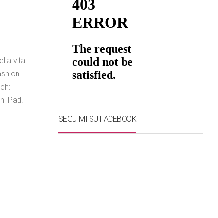
lla vita
ashion
ech:
n iPad.
SEGUIMI SU FACEBOOK