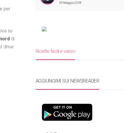
29 Maggio 2018
 e per
ova su
nord
di
t drive
Ricette facili e veloci
AGGIUNGIMI SUI NEWSREADER