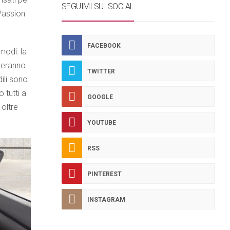
SEGUIMI SUI SOCIAL
Passion
FACEBOOK
modi: la
overanno
TWITTER
dili sono
 tutti a
GOOGLE
 oltre
YOUTUBE
RSS
PINTEREST
INSTAGRAM