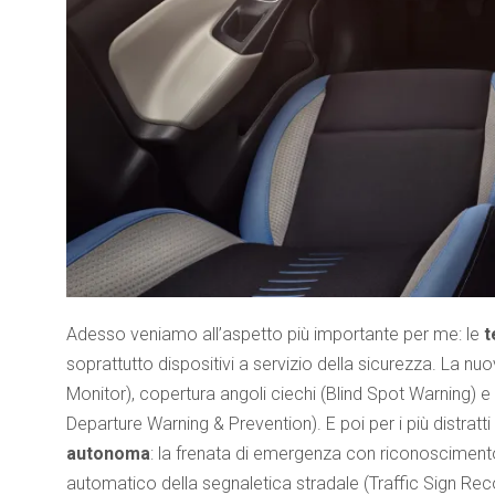
Adesso veniamo all’aspetto più importante per me: le
t
soprattutto dispositivi a servizio della sicurezza. La 
Monitor), copertura angoli ciechi (Blind Spot Warning) 
Departure Warning & Prevention). E poi per i più distratt
autonoma
: la frenata di emergenza con riconosciment
automatico della segnaletica stradale (Traffic Sign Reco