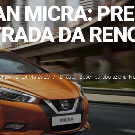
AN MICRA: PR
TRADA DA REN
tizie
24 Marzo 2017
auto
Bose
collaborazioni
Ni