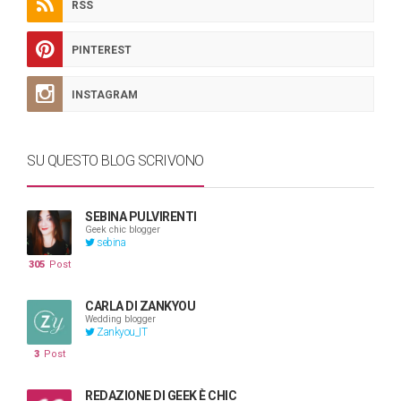
RSS
PINTEREST
INSTAGRAM
SU QUESTO BLOG SCRIVONO
SEBINA PULVIRENTI
Geek chic blogger
sebina
305
Post
CARLA DI ZANKYOU
Wedding blogger
Zankyou_IT
3
Post
REDAZIONE DI GEEK È CHIC