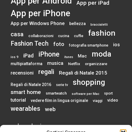
App per Android
App per iPad
App per iPhone
App per Windows Phone
bellezza
braccialetti
fashion
casa
collaborazioni
cucina
cuffie
Fashion Tech
foto
ios
fotografia smartphone
moda
iPhone
iPad
Mac
ios 9
itunes
musica
multipiattaforma
Netflix
organizzare
regali
Regali di Natale 2015
recensioni
shopping
Regali di Natale 2016
serie tv
smart home
smartwatch
sport
software per Mac
tutorial
video
vedere film in lingua originale
viaggi
wearables
web
calendario