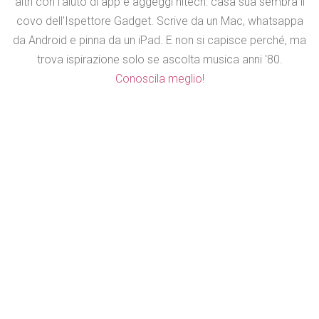
altri con l'aiuto di app e aggeggi hitech: casa sua sembra il
covo dell'Ispettore Gadget. Scrive da un Mac, whatsappa
da Android e pinna da un iPad. E non si capisce perché, ma
trova ispirazione solo se ascolta musica anni '80.
Conoscila meglio!