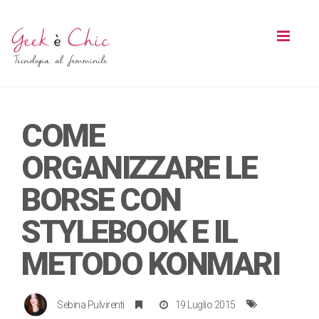
Toggl
naviga
COME
ORGANIZZARE LE
BORSE CON
STYLEBOOK E IL
METODO KONMARI
Sebina Pulvirenti
19 Luglio 2015