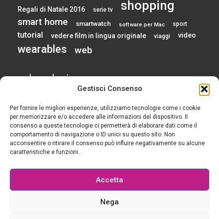
shopping
Regali di Natale 2016
serie tv
smart home
smartwatch
sport
software per Mac
tutorial
video
vedere film in lingua originale
viaggi
wearables
web
calendario
Gestisci Consenso
Per fornire le migliori esperienze, utilizziamo tecnologie come i cookie
AGOSTO 2026
per memorizzare e/o accedere alle informazioni del dispositivo. Il
consenso a queste tecnologie ci permetterà di elaborare dati come il
comportamento di navigazione o ID unici su questo sito. Non
L
M
M
G
V
S
D
acconsentire o ritirare il consenso può influire negativamente su alcune
1
2
caratteristiche e funzioni.
3
4
5
6
7
8
9
10
11
12
13
14
15
16
Accetta
17
18
19
20
21
22
23
24
25
26
27
28
29
30
Nega
31
« Gen