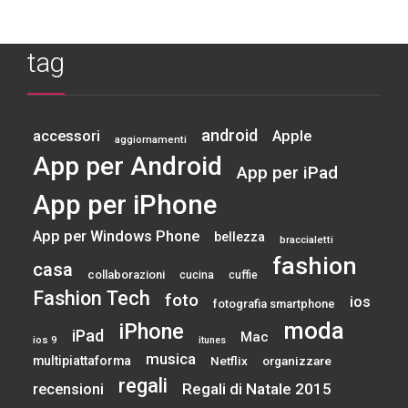
tag
android
accessori
Apple
aggiornamenti
App per Android
App per iPad
App per iPhone
App per Windows Phone
bellezza
braccialetti
fashion
casa
collaborazioni
cucina
cuffie
Fashion Tech
foto
ios
fotografia smartphone
moda
iPhone
iPad
Mac
ios 9
itunes
musica
multipiattaforma
Netflix
organizzare
regali
Regali di Natale 2015
recensioni