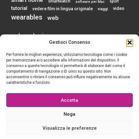
smartwatch
sport
software per Mac
tutorial
video
vedere film in lingua originale
viaggi
wearables
web
calendario
Gestisci Consenso
Per fornire le migliori esperienze, utilizziamo tecnologie come i cookie
AGOSTO 2026
per memorizzare e/o accedere alle informazioni del dispositivo. Il
consenso a queste tecnologie ci permetterà di elaborare dati come il
comportamento di navigazione o ID unici su questo sito. Non
L
M
M
G
V
S
D
acconsentire o ritirare il consenso può influire negativamente su alcune
1
2
caratteristiche e funzioni.
3
4
5
6
7
8
9
10
11
12
13
14
15
16
Accetta
17
18
19
20
21
22
23
24
25
26
27
28
29
30
Nega
31
« Gen
Visualizza le preferenze