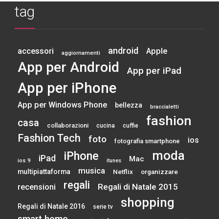
tag
android
accessori
Apple
aggiornamenti
App per Android
App per iPad
App per iPhone
App per Windows Phone
bellezza
braccialetti
fashion
casa
collaborazioni
cucina
cuffie
Fashion Tech
foto
ios
fotografia smartphone
moda
iPhone
iPad
Mac
ios 9
itunes
musica
multipiattaforma
Netflix
organizzare
regali
Regali di Natale 2015
recensioni
shopping
Regali di Natale 2016
serie tv
smart home