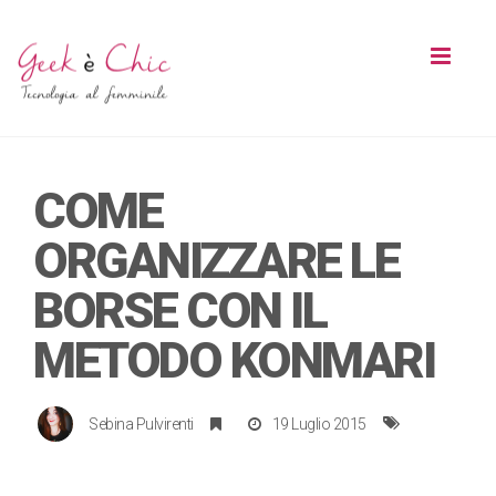
Toggl
naviga
COME
ORGANIZZARE LE
BORSE CON IL
METODO KONMARI
Sebina Pulvirenti
19 Luglio 2015