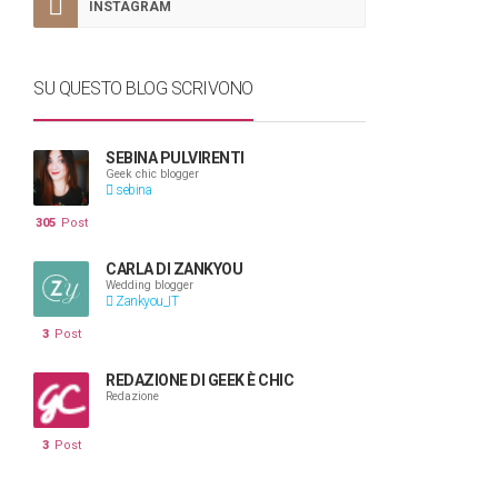
INSTAGRAM
SU QUESTO BLOG SCRIVONO
SEBINA PULVIRENTI
Geek chic blogger
sebina
305
Post
CARLA DI ZANKYOU
Wedding blogger
Zankyou_IT
3
Post
REDAZIONE DI GEEK È CHIC
Redazione
3
Post