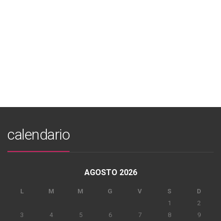
calendario
AGOSTO 2026
L
M
M
G
V
S
D
1
2
3
4
5
6
7
8
9