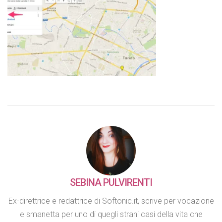
SEBINA PULVIRENTI
Ex-direttrice e redattrice di Softonic.it, scrive per vocazione
e smanetta per uno di quegli strani casi della vita che