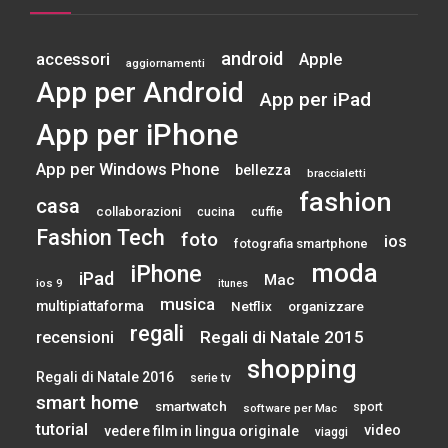
android
accessori
Apple
aggiornamenti
App per Android
App per iPad
App per iPhone
App per Windows Phone
bellezza
braccialetti
fashion
casa
collaborazioni
cucina
cuffie
Fashion Tech
foto
ios
fotografia smartphone
moda
iPhone
iPad
Mac
ios 9
itunes
musica
multipiattaforma
Netflix
organizzare
regali
Regali di Natale 2015
recensioni
shopping
Regali di Natale 2016
serie tv
smart home
smartwatch
sport
software per Mac
tutorial
video
vedere film in lingua originale
viaggi