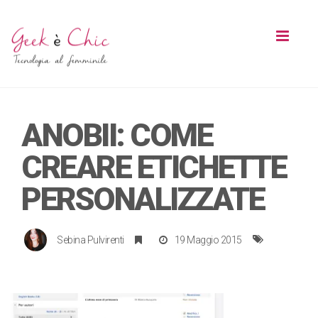
Toggl
naviga
ANOBII: COME
CREARE ETICHETTE
PERSONALIZZATE
Sebina Pulvirenti
19 Maggio 2015