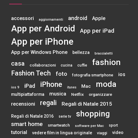
android
accessori
Apple
aggiornamenti
App per Android
App per iPad
App per iPhone
App per Windows Phone
bellezza
braccialetti
fashion
casa
collaborazioni
cucina
cuffie
Fashion Tech
foto
ios
fotografia smartphone
moda
iPhone
iPad
Mac
ios 9
itunes
musica
multipiattaforma
Netflix
organizzare
regali
Regali di Natale 2015
recensioni
shopping
Regali di Natale 2016
serie tv
smart home
smartwatch
sport
software per Mac
tutorial
video
vedere film in lingua originale
viaggi