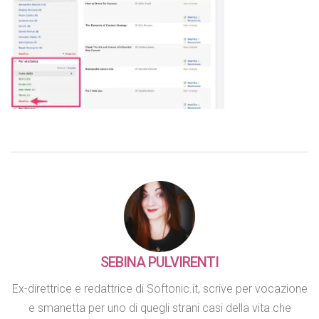
SEBINA PULVIRENTI
Ex-direttrice e redattrice di Softonic.it, scrive per vocazione
e smanetta per uno di quegli strani casi della vita che