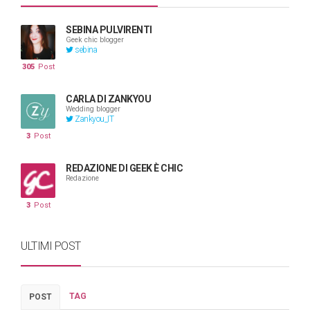
SEBINA PULVIRENTI
Geek chic blogger
sebina
305
Post
CARLA DI ZANKYOU
Wedding blogger
Zankyou_IT
3
Post
REDAZIONE DI GEEK È CHIC
Redazione
3
Post
ULTIMI POST
TAG
POST