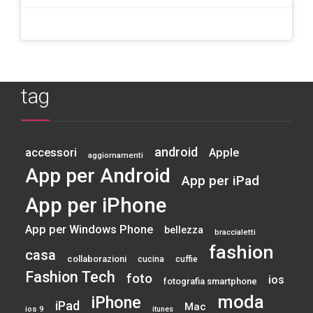
tag
android
accessori
Apple
aggiornamenti
App per Android
App per iPad
App per iPhone
App per Windows Phone
bellezza
braccialetti
fashion
casa
collaborazioni
cucina
cuffie
Fashion Tech
foto
ios
fotografia smartphone
moda
iPhone
iPad
Mac
ios 9
itunes