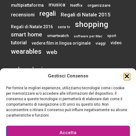
musica
multipiattaforma
Netflix
organizzare
regali
Regali di Natale 2015
recensioni
shopping
Regali di Natale 2016
serie tv
smart home
smartwatch
sport
software per Mac
tutorial
video
vedere film in lingua originale
viaggi
wearables
web
calendario
Gestisci Consenso
Per fornire le migliori esperienze, utilizziamo tecnologie come i cookie
AGOSTO 2026
per memorizzare e/o accedere alle informazioni del dispositivo. Il
consenso a queste tecnologie ci permetterà di elaborare dati come il
comportamento di navigazione o ID unici su questo sito. Non
L
M
M
G
V
S
D
acconsentire o ritirare il consenso può influire negativamente su alcune
1
2
caratteristiche e funzioni.
3
4
5
6
7
8
9
10
11
12
13
14
15
16
Accetta
17
18
19
20
21
22
23