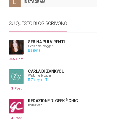
INSTAGRAM
SU QUESTO BLOG SCRIVONO
SEBINA PULVIRENTI
Geek chic blogger
sebina
305
Post
CARLA DI ZANKYOU
Wedding blogger
Zankyou_IT
3
Post
REDAZIONE DI GEEK È CHIC
Redazione
3
Post