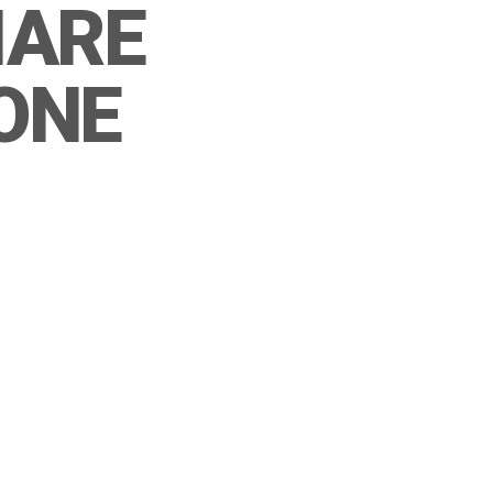
IARE
IONE