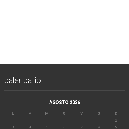
calendario
AGOSTO 2026
L
M
M
G
V
S
D
1
2
3
4
5
6
7
8
9