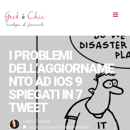
Toggl
naviga
I PROBLEMI
DELL’AGGIORNAME
NTO AD IOS 9
SPIEGATI IN 7
TWEET
Sebina Pulvirenti
Applicazioni
and
Faidate
and
Notizie