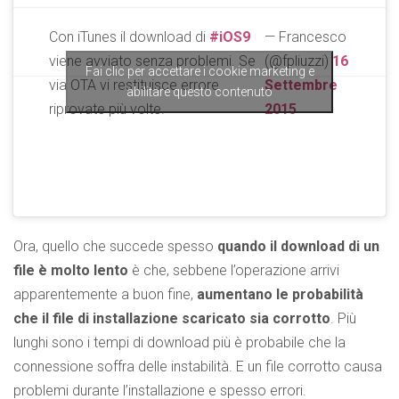
Con iTunes il download di
#iOS9
— Francesco
viene avviato senza problemi. Se
(@fpliuzzi)
16
Fai clic per accettare i cookie marketing e
via OTA vi restituisce errore
Settembre
abilitare questo contenuto
riprovate più volte.
2015
Ora, quello che succede spesso
quando il download di un
file è molto lento
è che, sebbene l’operazione arrivi
apparentemente a buon fine,
aumentano le probabilità
che il file di installazione scaricato sia corrotto
. Più
lunghi sono i tempi di download più è probabile che la
connessione soffra delle instabilità. E un file corrotto causa
problemi durante l’installazione e spesso errori.