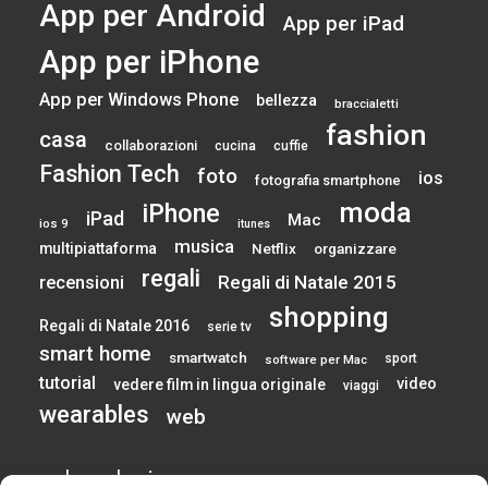
App per Android
App per iPad
App per iPhone
App per Windows Phone
bellezza
braccialetti
fashion
casa
collaborazioni
cucina
cuffie
Fashion Tech
foto
ios
fotografia smartphone
moda
iPhone
iPad
Mac
ios 9
itunes
musica
multipiattaforma
Netflix
organizzare
regali
Regali di Natale 2015
recensioni
shopping
Regali di Natale 2016
serie tv
smart home
smartwatch
sport
software per Mac
tutorial
video
vedere film in lingua originale
viaggi
wearables
web
calendario