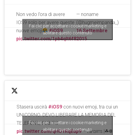
Non vedo l’ora di avere
— noname
IOS9 solo per avere queste
(@hugmeimpanda_)
Fai clic per accettare i cookie marketing e
nuove emoji
#iOS9
16 Settembre
abilitare questo contenuto
pic.twitter.com/1pb4qlt6f8
2015
Stasera uscirà
#iOS9
con nuovi emoji, tra cui un
UNICORNO. DEVO LIBERARE LA MEMORIA DEL
Fai clic per accettare i cookie marketing e
TELEFONO, SUBITO.
abilitare questo contenuto
pic.twitter.com/qHO1RqEup9
— ℳαятѕ.|☘❁