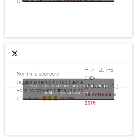
(@PieriniLorenzo)
16 Settembre 2015
— ~•TILL THE
Non mi fa scaricare
END•~
l’aggiornamento non so quante
Fai clic per accettare i cookie marketing e
(@_Nancy_1D_)
volte ho provato prima va e poi
abilitare questo contenuto
18 Settembre
dice errore
#iOS9
2015