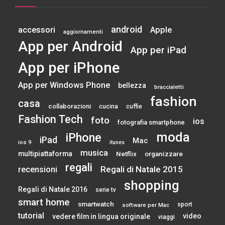
android
accessori
Apple
aggiornamenti
App per Android
App per iPad
App per iPhone
App per Windows Phone
bellezza
braccialetti
fashion
casa
collaborazioni
cucina
cuffie
Fashion Tech
foto
ios
fotografia smartphone
moda
iPhone
iPad
Mac
ios 9
itunes
musica
multipiattaforma
Netflix
organizzare
regali
Regali di Natale 2015
recensioni
shopping
Regali di Natale 2016
serie tv
smart home
smartwatch
sport
software per Mac
tutorial
video
vedere film in lingua originale
viaggi