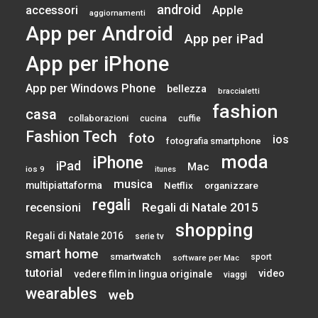
android
accessori
Apple
aggiornamenti
App per Android
App per iPad
App per iPhone
App per Windows Phone
bellezza
braccialetti
fashion
casa
collaborazioni
cucina
cuffie
Fashion Tech
foto
ios
fotografia smartphone
moda
iPhone
iPad
Mac
ios 9
itunes
musica
multipiattaforma
Netflix
organizzare
regali
Regali di Natale 2015
recensioni
shopping
Regali di Natale 2016
serie tv
smart home
smartwatch
sport
software per Mac
tutorial
video
vedere film in lingua originale
viaggi
wearables
web