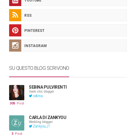
YOUTUBE
RSS
PINTEREST
INSTAGRAM
SU QUESTO BLOG SCRIVONO
SEBINA PULVIRENTI
Geek chic blogger
sebina
305
Post
CARLA DI ZANKYOU
Wedding blogger
Zankyou_IT
3
Post