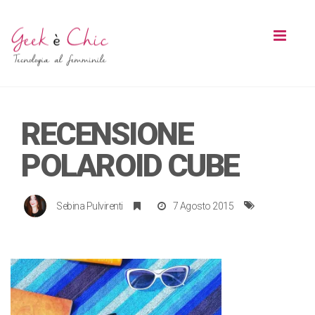
Toggl
naviga
RECENSIONE
POLAROID CUBE
Sebina Pulvirenti
7 Agosto 2015