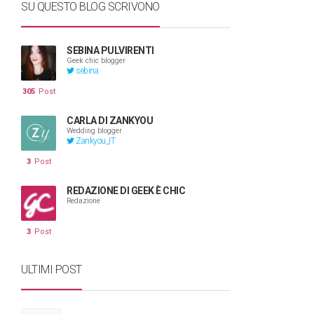
SU QUESTO BLOG SCRIVONO
SEBINA PULVIRENTI
Geek chic blogger
sebina
305
Post
CARLA DI ZANKYOU
Wedding blogger
Zankyou_IT
3
Post
REDAZIONE DI GEEK È CHIC
Redazione
3
Post
ULTIMI POST