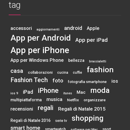
tag
android
accessori
Apple
aggiornamenti
App per Android
App per iPad
App per iPhone
App per Windows Phone
bellezza
braccialetti
fashion
casa
collaborazioni
cucina
cuffie
Fashion Tech
foto
ios
fotografia smartphone
moda
iPhone
iPad
Mac
ios 9
itunes
musica
multipiattaforma
Netflix
organizzare
regali
Regali di Natale 2015
recensioni
shopping
Regali di Natale 2016
serie tv
smart home
smartwatch
sport
software per Mac