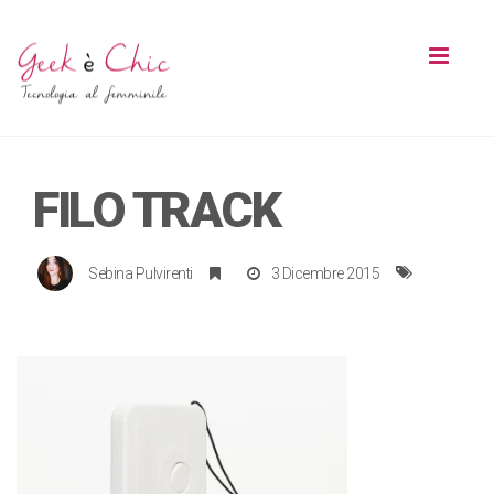
Toggl
naviga
FILO TRACK
Sebina Pulvirenti
3 Dicembre 2015