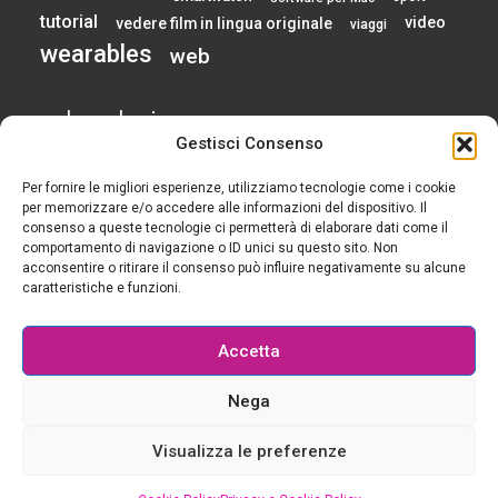
tutorial
video
vedere film in lingua originale
viaggi
wearables
web
calendario
Gestisci Consenso
Per fornire le migliori esperienze, utilizziamo tecnologie come i cookie
AGOSTO 2026
per memorizzare e/o accedere alle informazioni del dispositivo. Il
consenso a queste tecnologie ci permetterà di elaborare dati come il
comportamento di navigazione o ID unici su questo sito. Non
L
M
M
G
V
S
D
acconsentire o ritirare il consenso può influire negativamente su alcune
1
2
caratteristiche e funzioni.
3
4
5
6
7
8
9
10
11
12
13
14
15
16
Accetta
17
18
19
20
21
22
23
24
25
26
27
28
29
30
Nega
31
« Gen
Visualizza le preferenze
© 2015-2025 Tutti i diritti riservati - Geek è chic - Il blog per le ragazze che si rendono