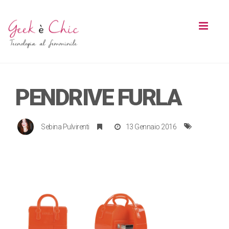
Toggl
naviga
PENDRIVE FURLA
Sebina Pulvirenti
13 Gennaio 2016