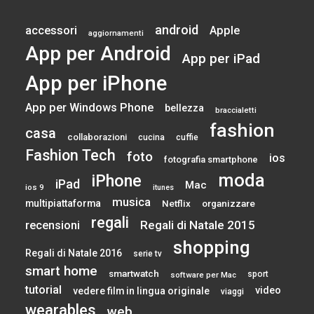
android
accessori
Apple
aggiornamenti
App per Android
App per iPad
App per iPhone
App per Windows Phone
bellezza
braccialetti
fashion
casa
collaborazioni
cucina
cuffie
Fashion Tech
foto
ios
fotografia smartphone
moda
iPhone
iPad
Mac
ios 9
itunes
musica
multipiattaforma
Netflix
organizzare
regali
Regali di Natale 2015
recensioni
shopping
Regali di Natale 2016
serie tv
smart home
smartwatch
sport
software per Mac
tutorial
video
vedere film in lingua originale
viaggi
wearables
web