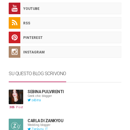
YOUTUBE
RSS
PINTEREST
INSTAGRAM
SU QUESTO BLOG SCRIVONO
SEBINA PULVIRENTI
Geek chic blogger
sebina
305
Post
CARLA DI ZANKYOU
Wedding blogger
Zankyou_IT