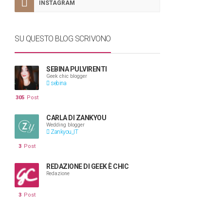
INSTAGRAM
SU QUESTO BLOG SCRIVONO
SEBINA PULVIRENTI
Geek chic blogger
sebina
305
Post
CARLA DI ZANKYOU
Wedding blogger
Zankyou_IT
3
Post
REDAZIONE DI GEEK È CHIC
Redazione
3
Post