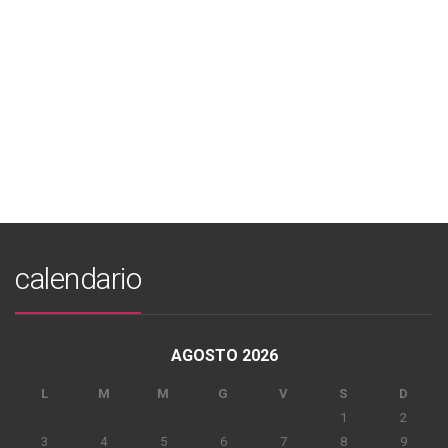
calendario
AGOSTO 2026
L
M
M
G
V
S
D
1
2
3
4
5
6
7
8
9