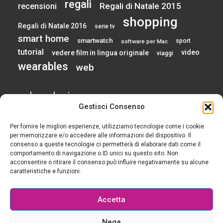
regali
Regali di Natale 2015
recensioni
shopping
Regali di Natale 2016
serie tv
smart home
smartwatch
sport
software per Mac
tutorial
video
vedere film in lingua originale
viaggi
wearables
web
calendario
Gestisci Consenso
Per fornire le migliori esperienze, utilizziamo tecnologie come i cookie
AGOSTO 2026
per memorizzare e/o accedere alle informazioni del dispositivo. Il
consenso a queste tecnologie ci permetterà di elaborare dati come il
comportamento di navigazione o ID unici su questo sito. Non
L
M
M
G
V
S
D
acconsentire o ritirare il consenso può influire negativamente su alcune
1
2
caratteristiche e funzioni.
3
4
5
6
7
8
9
10
11
12
13
14
15
16
Accetta
17
18
19
20
21
22
23
24
25
26
27
28
29
30
Nega