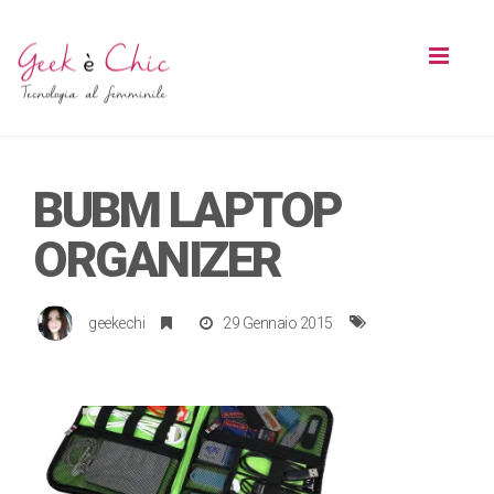
Toggl
naviga
BUBM LAPTOP
ORGANIZER
geekechi
29 Gennaio 2015