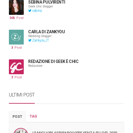
SEBINA PULVIRENTI
Geek chic blogger
sebina
305
Post
CARLA DI ZANKYOU
Wedding blogger
Zankyou_IT
3
Post
REDAZIONE DI GEEK È CHIC
Redazione
3
Post
ULTIMI POST
TAG
POST
I 5 MIGLIORI ASPIRAPOLVERE SENZA FILI DEL 2025