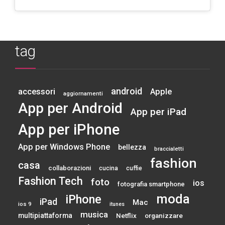
tag
android
accessori
Apple
aggiornamenti
App per Android
App per iPad
App per iPhone
App per Windows Phone
bellezza
braccialetti
fashion
casa
collaborazioni
cucina
cuffie
Fashion Tech
foto
ios
fotografia smartphone
moda
iPhone
iPad
Mac
ios 9
itunes
musica
multipiattaforma
Netflix
organizzare