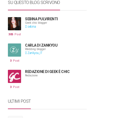
SU QUESTO BLOG SCRIVONO
SEBINA PULVIRENTI
Geek chic blogger
sebina
305
Post
CARLA DI ZANKYOU
Wedding blogger
Zankyou_IT
3
Post
REDAZIONE DI GEEK È CHIC
Redazione
3
Post
ULTIMI POST