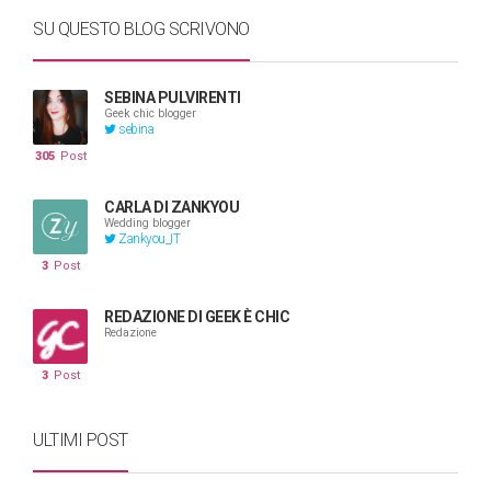
SU QUESTO BLOG SCRIVONO
SEBINA PULVIRENTI
Geek chic blogger
sebina
305
Post
CARLA DI ZANKYOU
Wedding blogger
Zankyou_IT
3
Post
REDAZIONE DI GEEK È CHIC
Redazione
3
Post
ULTIMI POST