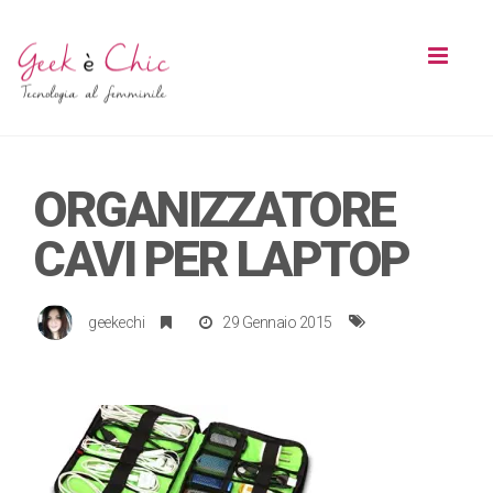
Toggl
naviga
ORGANIZZATORE
CAVI PER LAPTOP
geekechi
29 Gennaio 2015