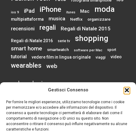
fotografia smartphone
moda
iPhone
iPad
Mac
ios 9
itunes
musica
multipiattaforma
Netflix
organizzare
regali
Regali di Natale 2015
recensioni
shopping
Regali di Natale 2016
serie tv
smart home
smartwatch
sport
software per Mac
tutorial
video
vedere film in lingua originale
viaggi
wearables
web
calendario
Gestisci Consenso
Per fornire le migliori esperienze, utilizziamo tecnologie come i cookie
AGOSTO 2026
per memorizzare e/o accedere alle informazioni del dispositivo. Il
consenso a queste tecnologie ci permetterà di elaborare dati come il
comportamento di navigazione o ID unici su questo sito. Non
L
M
M
G
V
S
D
acconsentire o ritirare il consenso può influire negativamente su alcune
1
2
caratteristiche e funzioni.
3
4
5
6
7
8
9