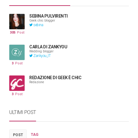
SEBINA PULVIRENTI
Geek chic blogger
sebina
305
Post
CARLA DI ZANKYOU
Wedding blogger
Zankyou_IT
3
Post
REDAZIONE DI GEEK È CHIC
Redazione
3
Post
ULTIMI POST
TAG
POST