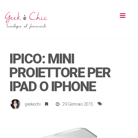
Toggl
naviga
IPICO: MINI
PROIETTORE PER
IPAD O IPHONE
geekechi
29 Gennaio 2015