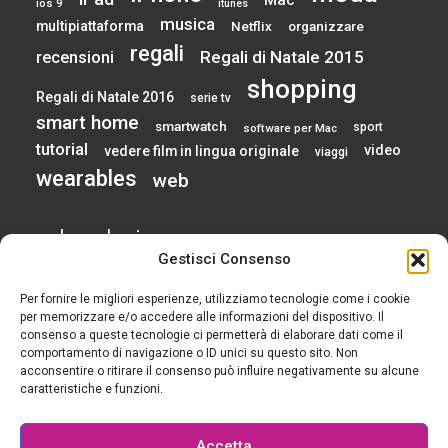
Mac
ios 9
itunes
musica
multipiattaforma
Netflix
organizzare
regali
Regali di Natale 2015
recensioni
shopping
Regali di Natale 2016
serie tv
smart home
smartwatch
sport
software per Mac
tutorial
video
vedere film in lingua originale
viaggi
wearables
web
calendario
Gestisci Consenso
Per fornire le migliori esperienze, utilizziamo tecnologie come i cookie
AGOSTO 2026
per memorizzare e/o accedere alle informazioni del dispositivo. Il
consenso a queste tecnologie ci permetterà di elaborare dati come il
comportamento di navigazione o ID unici su questo sito. Non
L
M
M
G
V
S
D
acconsentire o ritirare il consenso può influire negativamente su alcune
1
2
caratteristiche e funzioni.
3
4
5
6
7
8
9
10
11
12
13
14
15
16
Accetta