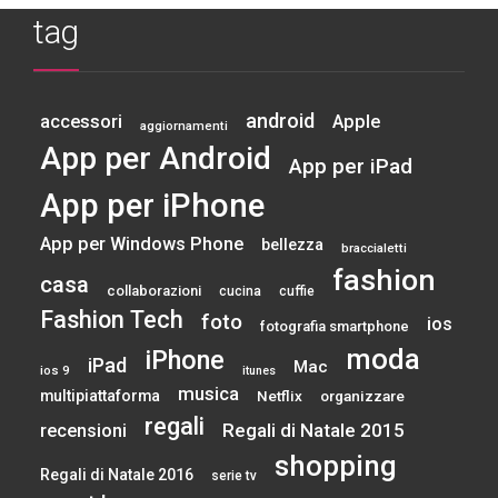
tag
android
accessori
Apple
aggiornamenti
App per Android
App per iPad
App per iPhone
App per Windows Phone
bellezza
braccialetti
fashion
casa
collaborazioni
cucina
cuffie
Fashion Tech
foto
ios
fotografia smartphone
moda
iPhone
iPad
Mac
ios 9
itunes
musica
multipiattaforma
Netflix
organizzare
regali
Regali di Natale 2015
recensioni
shopping
Regali di Natale 2016
serie tv