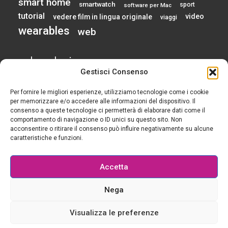
smart home
smartwatch
sport
software per Mac
tutorial
video
vedere film in lingua originale
viaggi
wearables
web
calendario
Gestisci Consenso
Per fornire le migliori esperienze, utilizziamo tecnologie come i cookie
AGOSTO 2026
per memorizzare e/o accedere alle informazioni del dispositivo. Il
consenso a queste tecnologie ci permetterà di elaborare dati come il
comportamento di navigazione o ID unici su questo sito. Non
L
M
M
G
V
S
D
acconsentire o ritirare il consenso può influire negativamente su alcune
1
2
caratteristiche e funzioni.
3
4
5
6
7
8
9
10
11
12
13
14
15
16
Accetta
17
18
19
20
21
22
23
24
25
26
27
28
29
30
Nega
31
« Gen
Visualizza le preferenze