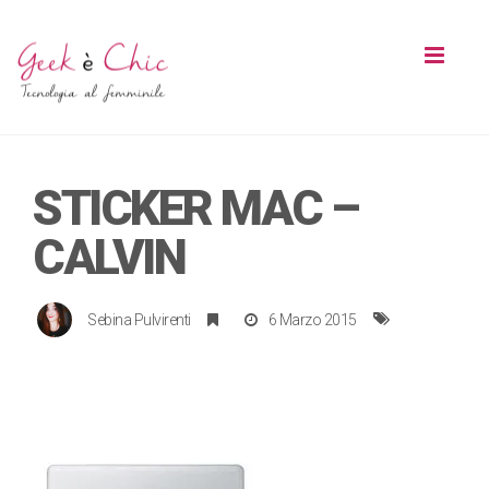
Toggl
naviga
STICKER MAC –
CALVIN
Sebina Pulvirenti
6 Marzo 2015