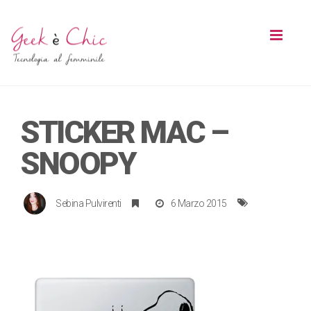
Toggl
naviga
STICKER MAC –
SNOOPY
Sebina Pulvirenti
6 Marzo 2015