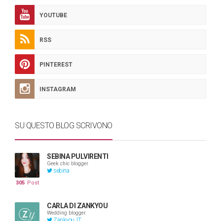
YOUTUBE
RSS
PINTEREST
INSTAGRAM
SU QUESTO BLOG SCRIVONO
SEBINA PULVIRENTI
Geek chic blogger
sebina
305
Post
CARLA DI ZANKYOU
Wedding blogger
Zankyou_IT