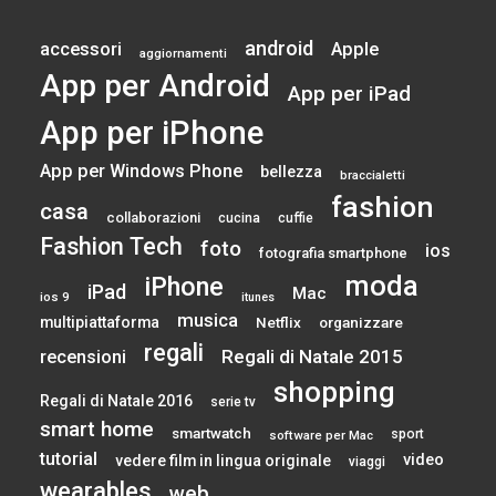
android
accessori
Apple
aggiornamenti
App per Android
App per iPad
App per iPhone
App per Windows Phone
bellezza
braccialetti
fashion
casa
collaborazioni
cucina
cuffie
Fashion Tech
foto
ios
fotografia smartphone
moda
iPhone
iPad
Mac
ios 9
itunes
musica
multipiattaforma
Netflix
organizzare
regali
Regali di Natale 2015
recensioni
shopping
Regali di Natale 2016
serie tv
smart home
smartwatch
sport
software per Mac
tutorial
video
vedere film in lingua originale
viaggi
wearables
web