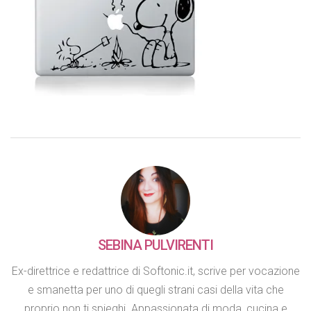
SEBINA PULVIRENTI
Ex-direttrice e redattrice di Softonic.it, scrive per vocazione
e smanetta per uno di quegli strani casi della vita che
proprio non ti spieghi. Appassionata di moda, cucina e