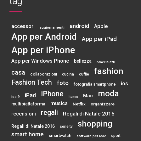
tag
android
accessori
Apple
aggiornamenti
App per Android
App per iPad
App per iPhone
App per Windows Phone
bellezza
braccialetti
fashion
casa
collaborazioni
cucina
cuffie
Fashion Tech
foto
ios
fotografia smartphone
moda
iPhone
iPad
Mac
ios 9
itunes
musica
multipiattaforma
Netflix
organizzare
regali
Regali di Natale 2015
recensioni
shopping
Regali di Natale 2016
serie tv
smart home
smartwatch
sport
software per Mac