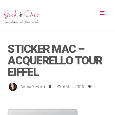
Toggl
naviga
STICKER MAC –
ACQUERELLO TOUR
EIFFEL
Sebina Pulvirenti
6 Marzo 2015