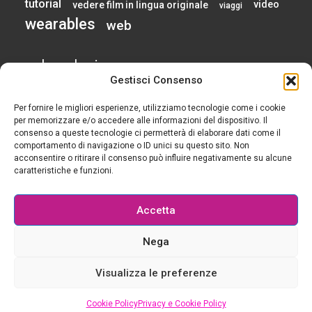
tutorial
video
vedere film in lingua originale
viaggi
wearables
web
calendario
Gestisci Consenso
Per fornire le migliori esperienze, utilizziamo tecnologie come i cookie
AGOSTO 2026
per memorizzare e/o accedere alle informazioni del dispositivo. Il
consenso a queste tecnologie ci permetterà di elaborare dati come il
comportamento di navigazione o ID unici su questo sito. Non
L
M
M
G
V
S
D
acconsentire o ritirare il consenso può influire negativamente su alcune
1
2
caratteristiche e funzioni.
3
4
5
6
7
8
9
10
11
12
13
14
15
16
Accetta
17
18
19
20
21
22
23
24
25
26
27
28
29
30
Nega
31
« Gen
Visualizza le preferenze
© 2015-2025 Tutti i diritti riservati - Geek è chic - Il blog per le ragazze che si rendono
Cookie Policy
Privacy e Cookie Policy
la vita più semplice con la tecnologia