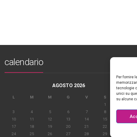
calendario
Per fornire 
memorizzare
AGOSTO 2026
tecnologie c
unici su que
L
M
M
G
V
S
D
su alcune ca
1
2
3
4
5
6
7
8
9
Ac
10
11
12
13
14
15
16
17
18
19
20
21
22
23
24
25
26
27
28
29
30