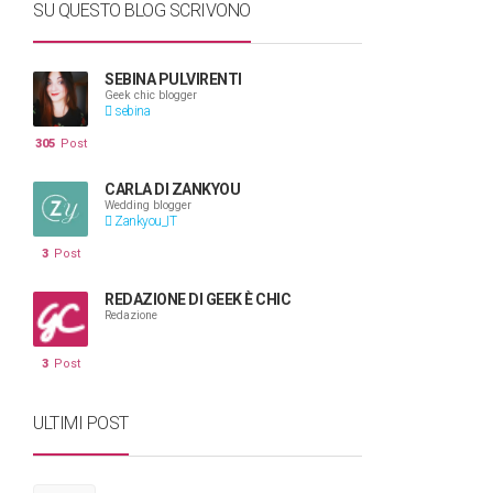
SU QUESTO BLOG SCRIVONO
SEBINA PULVIRENTI
Geek chic blogger
sebina
305
Post
CARLA DI ZANKYOU
Wedding blogger
Zankyou_IT
3
Post
REDAZIONE DI GEEK È CHIC
Redazione
3
Post
ULTIMI POST