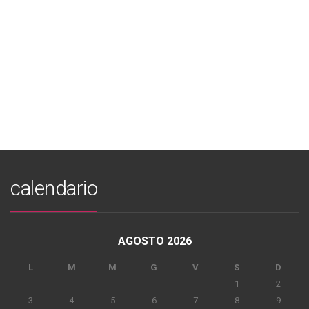
calendario
AGOSTO 2026
L
M
M
G
V
S
D
1
2
3
4
5
6
7
8
9