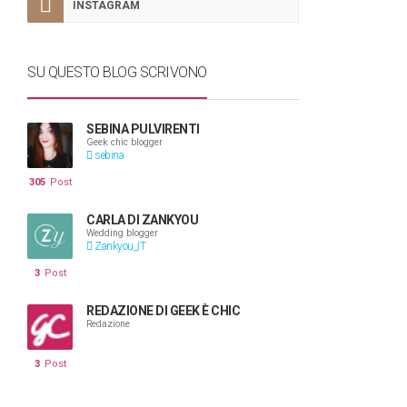
INSTAGRAM
SU QUESTO BLOG SCRIVONO
SEBINA PULVIRENTI
Geek chic blogger
sebina
305
Post
CARLA DI ZANKYOU
Wedding blogger
Zankyou_IT
3
Post
REDAZIONE DI GEEK È CHIC
Redazione
3
Post