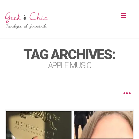
Toggl
naviga
TAG ARCHIVES:
APPLE MUSIC