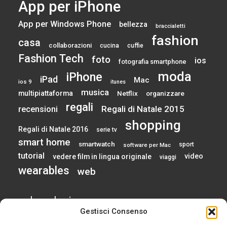
App per iPhone
App per Windows Phone
bellezza
braccialetti
fashion
casa
collaborazioni
cucina
cuffie
Fashion Tech
foto
ios
fotografia smartphone
moda
iPhone
iPad
Mac
ios 9
itunes
musica
multipiattaforma
Netflix
organizzare
regali
Regali di Natale 2015
recensioni
shopping
Regali di Natale 2016
serie tv
smart home
smartwatch
sport
software per Mac
tutorial
video
vedere film in lingua originale
viaggi
wearables
web
calendario
Gestisci Consenso