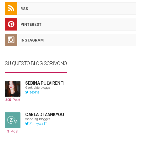
RSS
PINTEREST
INSTAGRAM
SU QUESTO BLOG SCRIVONO
SEBINA PULVIRENTI
Geek chic blogger
sebina
305
Post
CARLA DI ZANKYOU
Wedding blogger
Zankyou_IT
3
Post