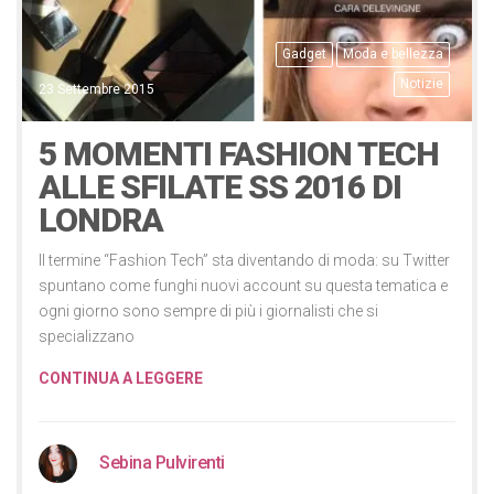
Gadget
Moda e bellezza
Notizie
23 Settembre 2015
5 MOMENTI FASHION TECH
ALLE SFILATE SS 2016 DI
LONDRA
Il termine “Fashion Tech” sta diventando di moda: su Twitter
spuntano come funghi nuovi account su questa tematica e
ogni giorno sono sempre di più i giornalisti che si
specializzano
CONTINUA A LEGGERE
Sebina Pulvirenti