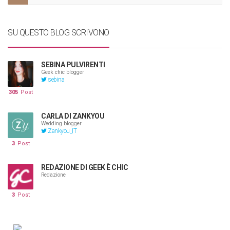
SU QUESTO BLOG SCRIVONO
SEBINA PULVIRENTI
Geek chic blogger
sebina
305
Post
CARLA DI ZANKYOU
Wedding blogger
Zankyou_IT
3
Post
REDAZIONE DI GEEK È CHIC
Redazione
3
Post