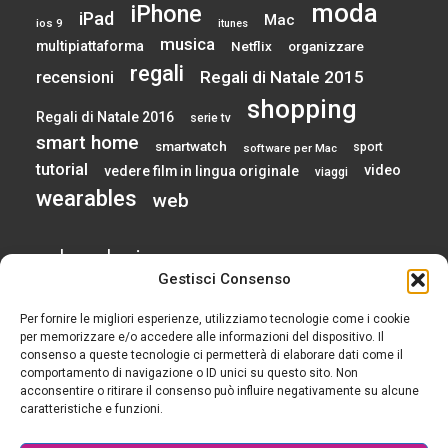
moda
iPhone
iPad
Mac
ios 9
itunes
musica
multipiattaforma
Netflix
organizzare
regali
Regali di Natale 2015
recensioni
shopping
Regali di Natale 2016
serie tv
smart home
smartwatch
sport
software per Mac
tutorial
video
vedere film in lingua originale
viaggi
wearables
web
calendario
Gestisci Consenso
Per fornire le migliori esperienze, utilizziamo tecnologie come i cookie
AGOSTO 2026
per memorizzare e/o accedere alle informazioni del dispositivo. Il
consenso a queste tecnologie ci permetterà di elaborare dati come il
comportamento di navigazione o ID unici su questo sito. Non
L
M
M
G
V
S
D
acconsentire o ritirare il consenso può influire negativamente su alcune
1
2
caratteristiche e funzioni.
3
4
5
6
7
8
9
10
11
12
13
14
15
16