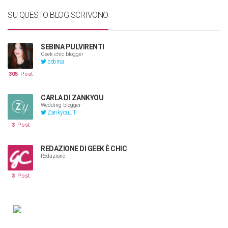
SU QUESTO BLOG SCRIVONO
SEBINA PULVIRENTI
Geek chic blogger
sebina
305
Post
CARLA DI ZANKYOU
Wedding blogger
Zankyou_IT
3
Post
REDAZIONE DI GEEK È CHIC
Redazione
3
Post