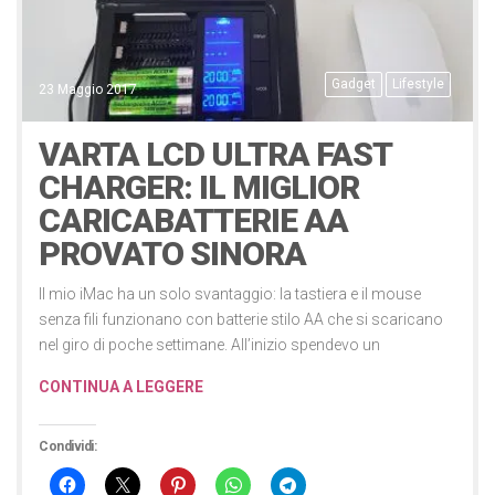
Gadget
Lifestyle
23 Maggio 2017
VARTA LCD ULTRA FAST
CHARGER: IL MIGLIOR
CARICABATTERIE AA
PROVATO SINORA
Il mio iMac ha un solo svantaggio: la tastiera e il mouse
senza fili funzionano con batterie stilo AA che si scaricano
nel giro di poche settimane. All’inizio spendevo un
CONTINUA A LEGGERE
Condividi: