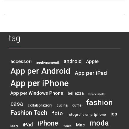
tag
android
accessori
Apple
aggiornamenti
App per Android
App per iPad
App per iPhone
App per Windows Phone
bellezza
braccialetti
fashion
casa
collaborazioni
cucina
cuffie
Fashion Tech
foto
ios
fotografia smartphone
moda
iPhone
iPad
Mac
ios 9
itunes