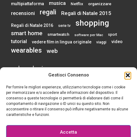
musica
multipiattaforma
Netflix
organizzare
regali
Regali di Natale 2015
recensioni
shopping
Regali di Natale 2016
serie tv
smart home
smartwatch
sport
software per Mac
tutorial
video
vedere film in lingua originale
viaggi
wearables
web
calendario
Gestisci Consenso
Per fornire le migliori esperienze, utilizziamo tecnologie come i cookie
AGOSTO 2026
per memorizzare e/o accedere alle informazioni del dispositivo. Il
consenso a queste tecnologie ci permetterà di elaborare dati come il
comportamento di navigazione o ID unici su questo sito. Non
L
M
M
G
V
S
D
acconsentire o ritirare il consenso può influire negativamente su alcune
1
2
caratteristiche e funzioni.
3
4
5
6
7
8
9
10
11
12
13
14
15
16
Accetta
17
18
19
20
21
22
23